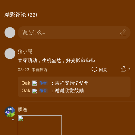
精彩评论
(22)
说点什么...
猪小屁
春芽萌动，生机盎然，好光影👍👍👍
03-23
来自陕西
回复
2
Oak
：吉祥安康🌹🌹🌹
Oak
：谢谢欣赏鼓励
飘逸