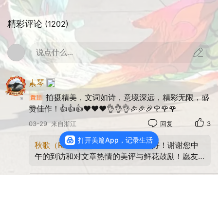
精彩评论
(1202)
说点什么...
素琴
拍摄精美，文词如诗，意境深远，精彩无限，盛
赞佳作！👍👍👍❤️❤️❤️👌👌👌🎉🎉🎉🌹🌹🌹
03-29
来自浙江
回复
3
打开美篇App，记录生活
秋歌（RBQ）
：师友晚上好！谢谢您中
午的到访和对文章热情的美评与鲜花鼓励！愿友
谊长存，祝您春日事事顺意，周末快乐！🎉🎉🎉
彩 龙 舞
❤️❤️❤️🍵🍵🍵🙏🙏🙏🌹🌹🌹
秋歌（RBQ）
锦鳞拽着风尾巴