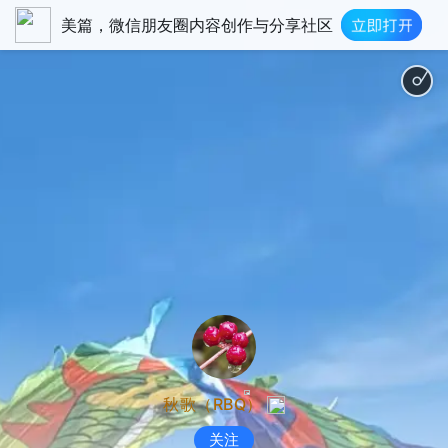
美篇，微信朋友圈内容创作与分享社区
浪漫抒
秋歌（RBQ）
关注