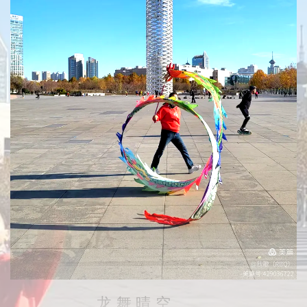
龙 舞 晴 空