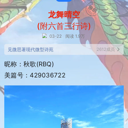
龙舞晴空
(附六首三行诗)
03-22
阅读 1.9万
见微思著现代微型诗苑
2612成员
昵称：秋歌(RBQ)
美篇号：429036722