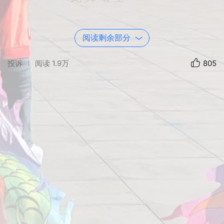
赤衣引动彩翼游
阅读剩余部分
投诉
阅读
1.9万
805
碧宇为笺风作筹
长影腾飞韵满秋