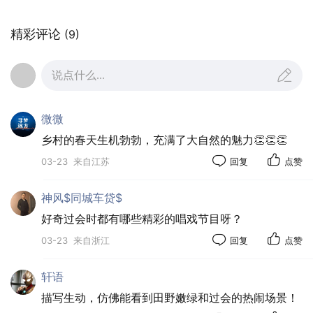
精彩评论
(9)
村中素有“过会”之俗，唱戏、摆摊、烟
火气十足。十里八乡的人们都会来凑热闹。
说点什么...
微微
乡村的春天生机勃勃，充满了大自然的魅力👏👏👏
03-23
来自江苏
回复
点赞
神风$同城车贷$
好奇过会时都有哪些精彩的唱戏节目呀？
03-23
来自浙江
回复
点赞
轩语
描写生动，仿佛能看到田野嫩绿和过会的热闹场景！