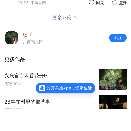
03-23
来自湖南
回复
点赞
更多评论
莲子
关注
让瞬间永恒
更多作品
兴庆宫白木香花开时
阅读
7660
打开美篇App，记录生活
23年在村里的那些事
阅读
9878
查看主页