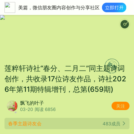
美篇，微信朋友圈内容创作与分享社区
新年气氛时尚潮流 - 春节元旦过年喜庆国潮综艺欢快元宵民乐动
莲粹轩诗社“春分、二月二”同主题诗词
创作，共收录17位诗友作品，诗社202
6年第11期特辑增刊，总第(659期)
飘飞的叶子
关注
03-20
阅读 6856
春季主题诗友会
483成员