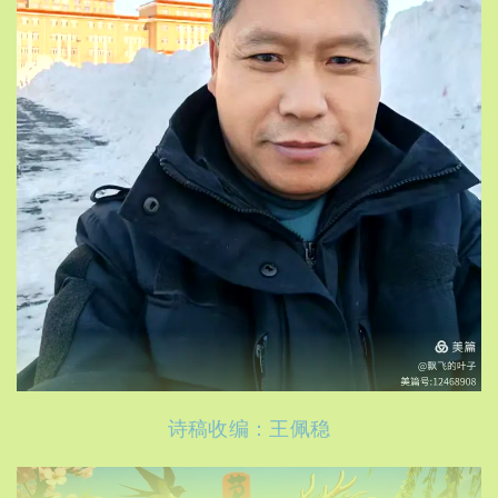
诗稿收编：王佩稳