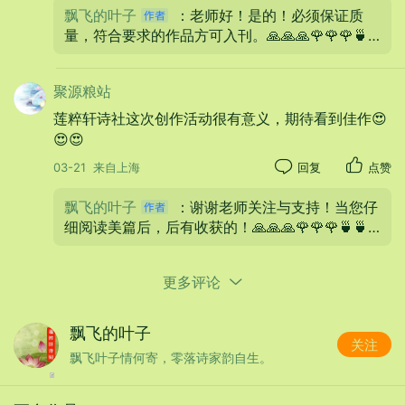
飘飞的叶子
：老师好！是的！必须保证质
量，符合要求的作品方可入刊。🙏🙏🙏🌹🌹🌹🍵
🍵🍵🎉🎉🎉😊😊😊
聚源粮站
莲粹轩诗社这次创作活动很有意义，期待看到佳作😍
😍😍
03-21
来自上海
回复
点赞
飘飞的叶子
：谢谢老师关注与支持！当您仔
细阅读美篇后，后有收获的！🙏🙏🙏🌹🌹🌹🍵🍵
🍵🎉🎉🎉😊😊😊
更多评论
飘飞的叶子
关注
飘飞叶子情何寄，零落诗家韵自生。