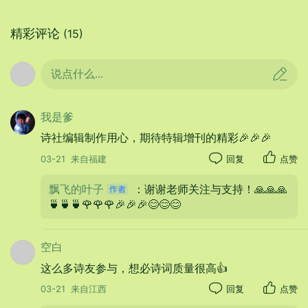
精彩评论
(15)
说点什么...
本期原创作者(排名不分先后)
郑连武 北山翁 段祥云 刘淑斌
我是爹
秦丽君 高晓华 王佩稳 张智慧
诗社编辑制作用心，期待特辑增刊的精彩🎉🎉🎉
李广才 查中福 刘长海 王清义
03-21
来自福建
回复
点赞
刘兆林 陶 理 天 天 王海顺
飘飞的叶子
：谢谢老师关注与支持！🙏🙏🙏
🍵🍵🍵🌹🌹🌹🎉🎉🎉😊😊😊
飘飞的叶子
空白
这么多诗友参与，想必诗词质量很高👍
03-21
来自江西
回复
点赞