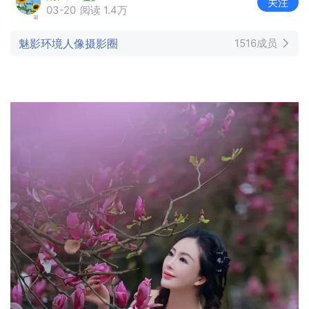
关注
03-20
阅读 1.4万
魅影环境人像摄影圈
1516成员
料峭春寒里，最先醒的，常常是玉兰。