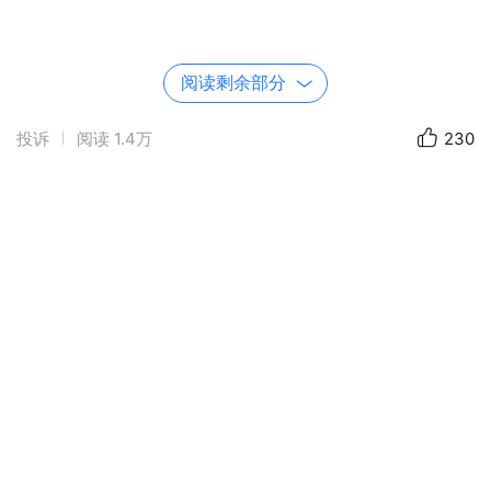
文字：网络
场景：浏阳.曼与蔓自然美学庄园
阅读剩余部分
投诉
阅读
1.4万
230