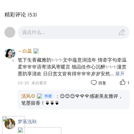
精彩评论
(53)
说点什么...
～白蕊
笔下生香藏雅韵✨✨✨文中蕴意润流年 情牵字句牵温
柔🌸🌸🌸语寄清风寄暖言 细品佳作心沉醉✨✨✨漫赏
墨韵享清欢 日日赏文皆有得🌸🌸🌸岁岁安然
...
展开
03-20
来自重庆
回复
1
清风🌻
：😊😊😊🌹🌹🌹感谢美友雅评，
笔墨留香！🍵🍵🍵
梦落浅秋