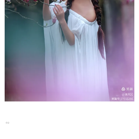
出镜：周中华
同行：小妖∽丹
摄影：清风