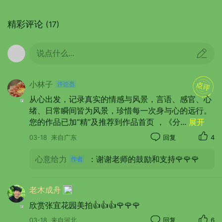
精彩评论
(17)
说点什么...
周边房屋以餐饮为主。
小林子
从心出发，记录真实的情感与风景，言语、感官、心
绪、日常瞬间皆为风景，珍惜每一次身与心的远行。
您的作品已加“精”及推荐到作品首页 ，《分
...
展开
03-18
来自广东
回复
4
心意给力
：谢谢老师的鼓励和支持🌹🌹🌹
老木成舟
欣赏张宜花园美拍👍👍👍🌹🌹🌹
03-18
来自河北
回复
6