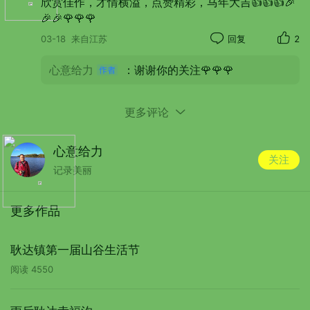
欣赏佳作，才情横溢，点赞精彩，马年大吉👍👍👍🎉
🎉🎉🌹🌹🌹
03-18
来自江苏
回复
2
心意给力
：谢谢你的关注🌹🌹🌹
更多评论
心意给力
关注
记录美丽
更多作品
耿达镇第一届山谷生活节
阅读
4550