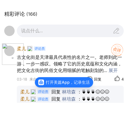
精彩评论
(166)
说点什么...
柔儿
古文化街是天津最具代表性的名片之一。老师到此一
游，一步一感叹。领略了它的历史底蕴和文化内涵，
把文化古街的民俗文化用细腻的笔触刻划的
...
展开
03-18
来自天津
回复
4
打开美篇App，记录生活
柔儿
回复
林培森
：🍵🍵🍵😊😊😊
柔儿
回复
林培森
：🍵🍵🍵😊😊😊
全部4条回复
单簧管波尔卡