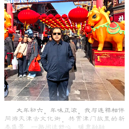
大年初六，年味正浓，我与连襟相伴
同游天津古文化街，共赏津门故里的新
春盛景，一路闲适舒心，暖意融融。