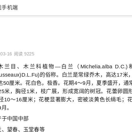
载手机端
03-16
阅读 9225
木兰科植物—白兰（Michelia.alba D.C.)和玉
esrousseaux)D.L.Fu)的俗称。白兰是常绿乔木，高达
达50厘米。花白色，极香。花期4～9月，夏季盛开，通
25米，胸径1米，枝广展，形成宽阔的树冠。花蕾卵圆
径10～16厘米；花梗显著膨大，密被淡黄色长绢毛；花
9月。
于中国中部
、望春、玉堂春等