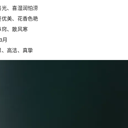
光、喜湿润怕涝
优美、花香色艳
窍、散风寒
3月
、高洁、真挚