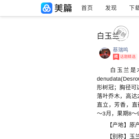
首页
发现
下
白玉兰
蔡瑞鸣
话题精选
白玉兰是木兰目、
denudata(D
形树冠；胸径可
落叶乔木，高达
直立，芳香，直
～3月，果期8～
【产地】原产
【别称】玉兰