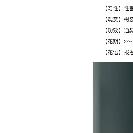
【习性】性喜
【观赏】树姿
【功效】通鼻
【花期】2～
【花语】报恩