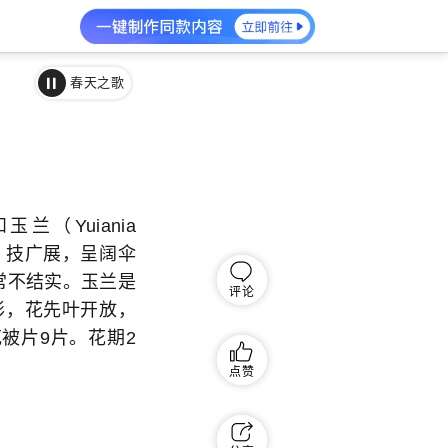
春天之歌
兰（Yuiania
17米，技广展，呈阔伞
常不结实。玉兰是
评论
形，花先叶开放，
被片9片。花期2
点赞