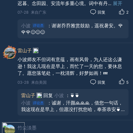
迟暮、念田园、安流年多重心境。词中有丹
...
展开
07-28
来自广东
回复
2
小波
：谢谢乔乔雅赏鼓励，遥祝暑安。🌹
🌹🌹😊😊😊
雷山子
小波师友不但词有意蕴，画有风骨，为人还这么谦
逊！我这儿现在是早上，而忙了一天的您，要休息
了。愿您落笔处，一枕清辉，好梦如画！💤
花前月下惜霜华
03-28
来自美国
回复
5
（花上月令•词林正韵•双调•吴文英体）
雷山子
回复
小波
：🍵🍵
小波
：诚谢，汗颜🙏🙏🙏，借您一句话，
我这现在是早上，但愿没打扰您哈，奉茶恭安🍵
银潢寒浅渲芸台。
🍵🍵😊😊😊。
紫衣薄，倚枯篱。
竹尖淡墨