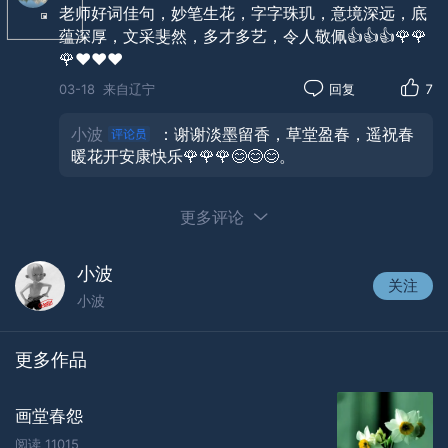
露凝香墨云笺默，杳音书。
老师好词佳句，妙笔生花，字字珠玑，意境深远，底
蕴深厚，文采斐然，多才多艺，令人敬佩👍👍👍🌹🌹
更漏寂，眷无期。
🌹❤️❤️❤️
春阁秀帏帘影壁，空对月，叹临岐。向天织绮怆然
03-18
来自辽宁
回复
7
笑，蹙蛾眉。
小波
：谢谢淡墨留香，草堂盈春，遥祝春
盼宵雨，洗尘思。
暖花开安康快乐🌹🌹🌹😊😊😊。
更多评论
小波
关注
小波
更多作品
画堂春怨
阅读
11015