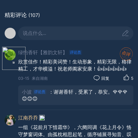
远，恨音阑。
梦惊漏，枕孤寒。
精彩评论
(107)
说点什么...
绿怡香轩【雅韵文轩】
欣赏佳作！精彩美词赞！生动形象，精彩无限，格律
精工，才华横溢！祝老师阖家安康！👍👍👍👍👍👍
03-15
来自湖南
回复
5
小波
：谢谢香轩，受累了，恭安。🌹🌹🌹
😊😊😊
江南乔乔
一组《花前月下惜霜华》，六阕同调《花上月令》恪
守梦窗词体。由孤枕相思起笔，循序铺展寻知音、叹