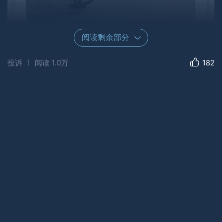
阅读剩余部分
投诉
阅读
1.0万
182
花前月下惜霜华
（花上月令•词林正韵•双调•吴文英体）
清风扶翠月阑珊。
夜幽邃，野苍烟。
玉盘穷尽尘嚣处，眷青鸾。
风啸晚，夜无眠。
枝影曳摇扉雨瘦，孤对镜，鬓霜鲜。喟然雁北双翎