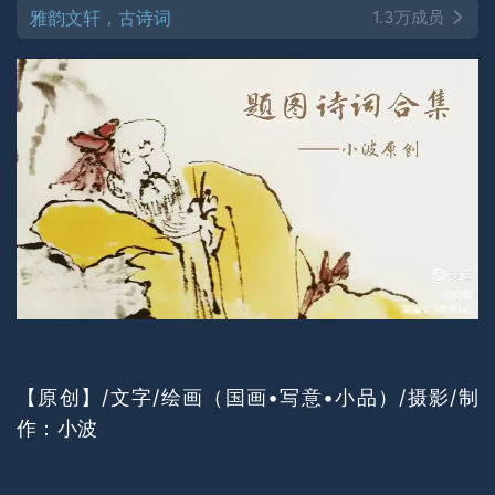
雅韵文轩，古诗词
1.3万成员
【原创】/文字/绘画（国画•写意•小品）/摄影/制
作：小波