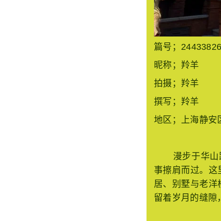
篇号；2443382
昵称；羚羊
拍摄；羚羊
撰写；羚羊
地区；上海静安
漫步于华山路历
事擦肩而过。这
居、别墅与老洋
留着岁月的缝隙