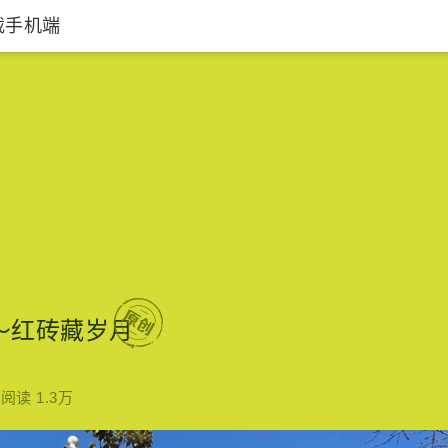
载手机端
秋日私语（A
～红砖藏岁月
阅读 1.3万