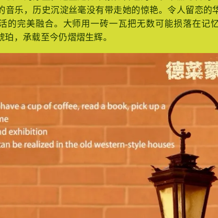
机上的浮尘，这里是德菜蒙德曾经的一袭华丽与传奇。
的音乐，历史沉淀丝毫没有带走她的惊艳。令人留恋的
活的完美融合。大师用一砖一瓦把无数可能损落在记
琥珀，承载至今仍熠熠生辉。