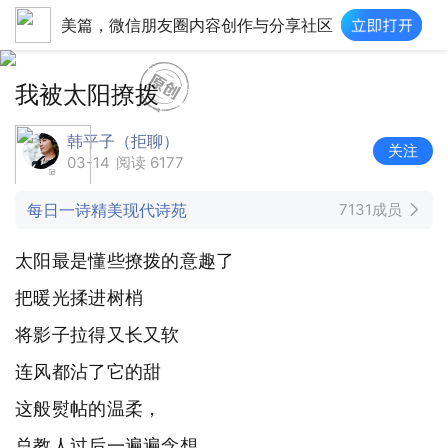
美篇，微信朋友圈内容创作与分享社区
我被太阳撩拨
韩平子（拒聊）
关注
03-14
阅读 6177
每日一诗精美现代诗苑
7131成员
太阳最是懂些撩拨的意趣了
把暖光揉进树梢
将影子拉得又长又软
连风都沾了它的甜
这般熨帖的温柔，
总教人过后一遍遍念想……