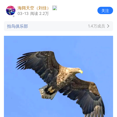
海阔天空（刘佳）
关注
03-13
阅读 2.2万
拍鸟俱乐部
1.4万成员