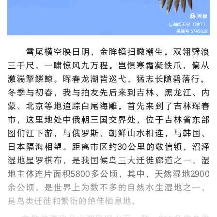
雪尾横空映日明，金眸镜扫瞰潮生。‌‌双翎劈浪
三千尺，一啸惊风九万程。‌‌岂惧寒霜凝铁爪，偏从
激湍掣鳞鲸。‌‌晖春龙湖皆巡弋，猛志长随碧落行。‌‌
冬季与初春，我与拍友先后来到吉林、黑龙江、内
蒙、北京等地追踪白尾海雕。首先来到了吉林珲春
市，这里地处中俄朝三国交界处，位于吉林省东部
图们江下游，与俄罗斯、朝鲜山水相连，与韩国、
日本隔海相望。距离市区约30公里的敬信镇，沼泽
湿地星罗棋布，是我国候鸟三大迁徙廊道之一，湿
地主体连片面积5800多公顷，其中，天然湿地2900
余公顷，是世界上为数不多的自然水生湿地之一，
是鸟类迁徙和繁衍的绝佳栖息地。