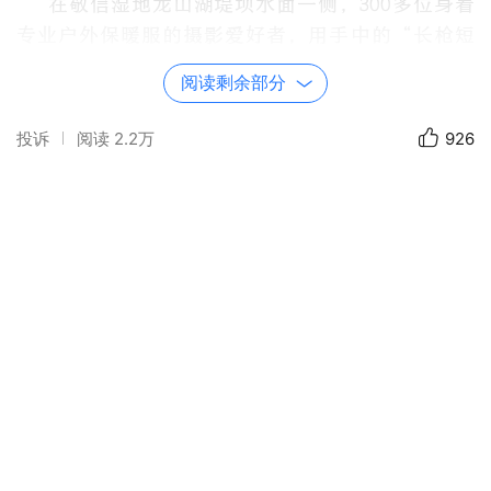
在敬信湿地龙山湖堤坝水面一侧，300多位身着
专业户外保暖服的摄影爱好者，用手中的“长枪短
炮”聚精会神地对准湖面上成群的海鸥、虎头海
阅读剩余部分
雕、白尾海雕、金雕、秃鹫等珍稀鸟类，快速抓拍
它们飞舞、觅食画面，场面十分壮观。近年来，这
投诉
阅读
2.2万
926
里的海雕数量和品种的不断增加，是珲春生态保护
志愿者辛勤付出的结晶。通过拍雕，向人们的展示
了珲春生态环境治理的显著成果。