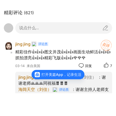
精彩评论
(621)
说点什么...
jing jing
精彩佳作👍👍👍图文并茂👍👍👍画面生动鲜活👍👍👍
抓拍漂亮👍👍👍精彩飞版👍👍👍🌹🌹🌹
03-14
来自美国
回复
7
打开美篇App，记录生活
jing jing
回复
海阔天空（刘佳）
：谢
谢老师🙏🙏🙏同祝福🧧🧧🧧
海阔天空（刘佳）
：谢谢主持人老师支
持及雅评鼓励！祝吉祥如意！🌹🌹🌹🌹🌹🌹🍵🍵
🍵
老木成舟