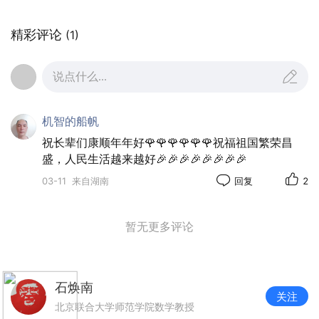
精彩评论
(1)
说点什么...
机智的船帆
祝长辈们康顺年年好🌹🌹🌹🌹🌹🌹祝福祖国繁荣昌
盛，人民生活越来越好🎉🎉🎉🎉🎉🎉🎉🎉
03-11
来自湖南
回复
2
暂无更多评论
石焕南
关注
北京联合大学师范学院数学教授