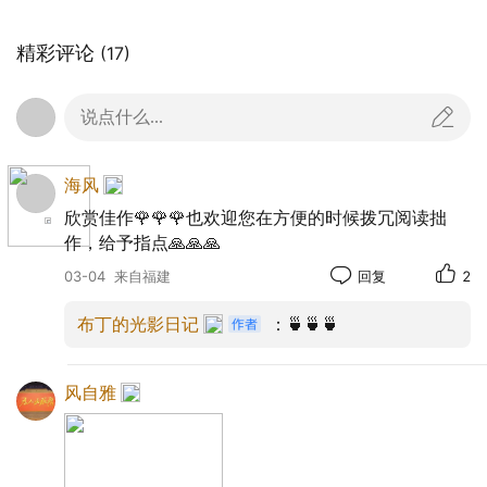
精彩评论
(17)
说点什么...
海风
欣赏佳作🌹🌹🌹也欢迎您在方便的时候拨冗阅读拙
作，给予指点🙏🙏🙏
03-04
来自福建
回复
2
布丁的光影日记
：🍵🍵🍵
风自雅