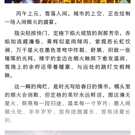
丙午上元，雪落人间。城市的上空，正在绘制
一场人间烟火的盛宴。
指尖轻按快门，定格下焰火绽放的刹那芳华。赤
焰如流霞漫卷，青辉似星雨倾泻，紫霓若长虹饮
涧，万千星火在墨色苍穹中炸裂、舒展，织就一张
璀璨的光网。楼宇的金边在烟火映照下愈发温润，
雪地上的余烬还带着暖意，与远处的路灯交相辉
映。
这一瞬的绚烂，是时光写给春日的情书。镜头里
的烟火会消散，但定格的美好永远鲜活。愿这漫天
星火，照亮每一段归途，温柔每一寸岁月；愿人间
烟火处，年年岁岁，皆有团圆喜乐，皆有诗意长
明。