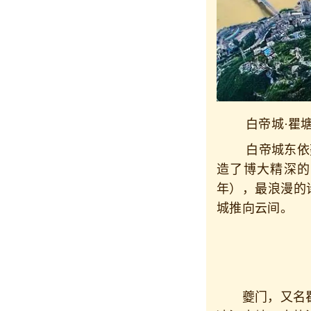
白帝城·瞿塘
白帝城东依夔
造了博大精深的
年），最浪漫的
城推向云间。
夔门，又名瞿塘