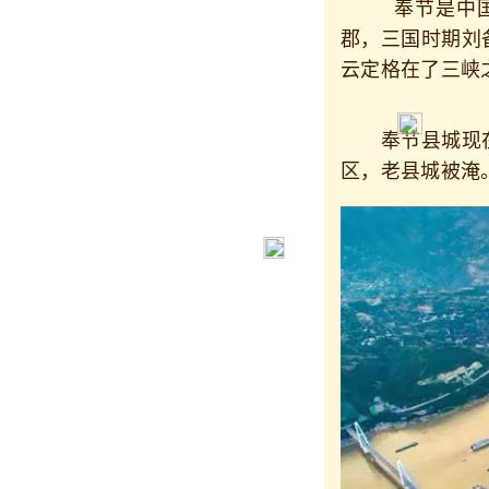
奉节是中国历
郡，三国时期刘
云定格在了三峡之巅.
奉节县城现在
区，老县城被淹