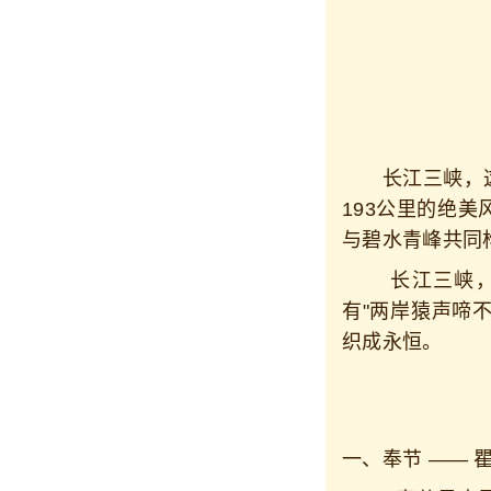
长江三峡，这
193公里的绝
与碧水青峰共同
长江三峡，这
有"两岸猿声啼
织成永恒。
一、奉节 —— 