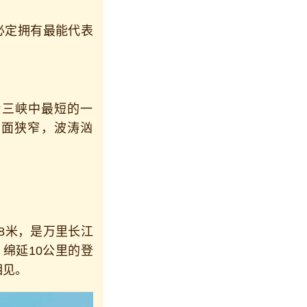
必定拥有最能代表
三峡中最短的一
江面狭窄，波涛汹
8米，是万里长江
绵延10公里的登
相见。