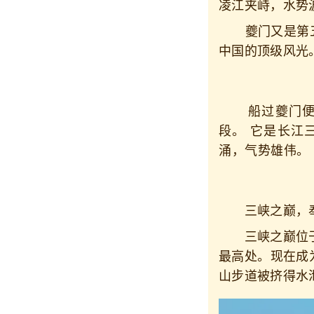
凌江夹峙，水势
夔门又是第五套
中国的顶级风光
船过夔门便进
段。 它是长江
涌，气势雄伟。
三峡之巅，
三峡之巅位于瞿
最高处。现在成
山步道被挤得水