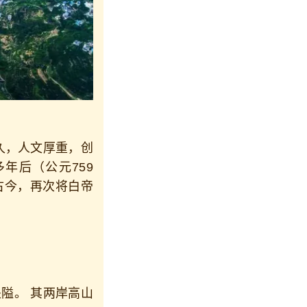
，人文厚重，创
年后（公元759
古今，再次将白帝
隘。 其两岸高山