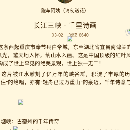
跑车阿姨（请勿送花）
长江三峡 · 千里诗画
03-02
阅读
8640
条西起重庆市奉节县白帝城，东至湖北省宜昌南津关的
美风光，邀天地入怀，纳山水入画。这是中国顶级的红叶
构成了世上罕见的绝美景观，世上独一无二！
片被江水雕刻了亿万年的峡谷群，积淀了丰厚的历
不住"的绝唱，亦有"轻舟已过万重山"的豪迈，千年诗意
瞿塘峡：古夔州的千年传奇