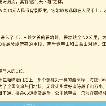
波涛汹涌，素有“夔门天下雄”之称。
10元人民币背景图案，它能够被选印在人民币上，
。
入了长江三峡之首的瞿塘峡，瞿塘峡全长8公里，为
三峡最险峻磅礴的水段，两岸赤甲山和白盐山对峙，
奉节人的C位。
塘峡夔门之上，那个像桃尖一样的最高峰，海拔138
为了全国文旅热门地标，无数徒步爱好者跨越千山万水，
泄不通，拼命66道拐及最后一公里绝望坡，只为在巅峰