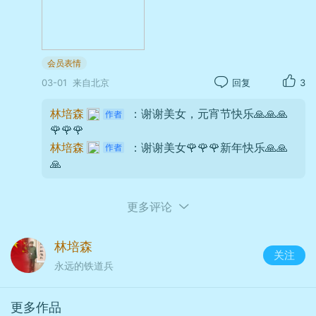
会员表情
03-01
来自北京
回复
3
林培森
：谢谢美女，元宵节快乐🙏🙏🙏
🌹🌹🌹
林培森
：谢谢美女🌹🌹🌹新年快乐🙏🙏
行至徐园，小园藏雅，黄石叠
🙏
池，亭榭玲珑。听鹂馆静，铁镬古
拙，一草一木皆见江南匠心。我们倚
更多评论
栏小憩，看阳光穿过窗棂，在青石板
上投下疏影，岁月静好，不过如此。
林培森
关注
永远的铁道兵
更多作品