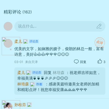
精彩评论
(162)
从南门入，最先入怀的是长堤春
柳。虽非三月烟柳，寒枝间已孕新
说点什么...
芽，红灯笼沿堤轻垂，风过处，年味
与湖光轻轻摇荡。妻执我手，缓步而
柔儿
行，笑语落进湖面，碎成一圈圈温柔
优美的文字，如娴雅的嫂子，俊朗的林总一般，富有
涟漪。
诗意，美好👍👍👍🌹🌹🌹😊😊😊
03-01
来自天津
回复
3
柔儿
回复
林培森
：祝老师吉祥如意，
幸福美满🍵🍵🍵🎉🎉🎉😊😊😊
林培森
：感谢美篇特邀美女老师的加精
和精彩点评！祝您幸福安康🙏🙏🙏🌹🌹🌹
孙桂芬