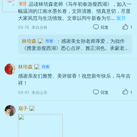
品读林培森老师《马年初春游瘦西湖》，如入一
幅温润的江南水墨长卷，文辞清雅、情真意切，尽显
大家风范与生活情致。文章以丙午新春为引
...
展开
03-15
来自吉林
回复
1
林培森
：感谢美女孙老师厚爱，为拙作
《携妻游瘦西湖》悉心点评、雅正润色。承蒙老
师抬爱，我受益匪浅，不胜感激！敬礼！
林培森
感谢亲友们雅赞、美评留香！祝您新年快乐，马年吉
祥！
03-01
来自山东
回复
1
扇子