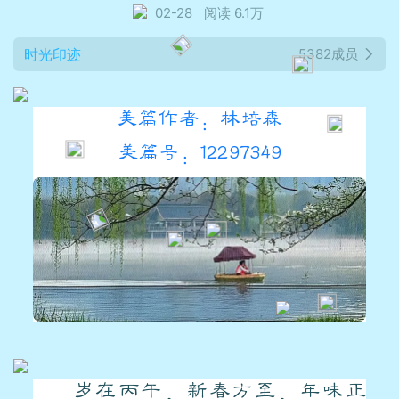
02-28
阅读 6.1万
时光印迹
5382成员
美篇作者：林培森
美篇号：12297349
岁在丙午，新春方至，年味正