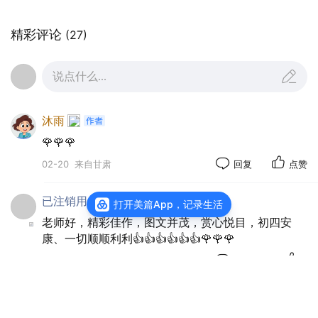
精彩评论
(27)
说点什么...
沐雨
🌹🌹🌹
02-20
来自甘肃
回复
点赞
已注销用户
打开美篇App，记录生活
老师好，精彩佳作，图文并茂，赏心悦目，初四安
康、一切顺顺利利👍👍👍👍👍👍🌹🌹🌹
02-20
来自福建
回复
1
沐雨
：🌹🌹🌹
沐雨
：🌹🌹🌹