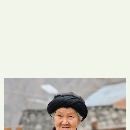
在陇南白沙沟的石板路上，遇见了这位翻过年就81岁的奶奶。
她裹着黑帕子，穿着满是粉花的背心，手搭在拐杖上，笑着问我：“你把我照得俊还是丑哦？”
我说：“俊得很”。
她有五个子女，身子骨还硬朗，说话时眼睛亮得像山涧的水。
可惜她没带手机，照片没法当场传给她。我只好把照片发到网上，希望她的子女们能看见，下载保存。
这哪里是一张照片，是岁月在她脸上开出的花，是山里人最朴素的温柔。
愿远方的子女能看见妈妈的笑容，把这份温暖带回家。