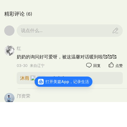
精彩评论
(6)
说点什么...
红
奶奶的询问好可爱呀，被这温馨对话暖到啦🥰🥰🥰
03-30
来自辽宁
回复
点赞
沐雨
：🌹🌹🌹
打开美篇App，记录生活
邝资荣
奶奶裹着黑帕子穿粉花背心，打扮好有特色呀🤩
04-01
来自辽宁
回复
点赞