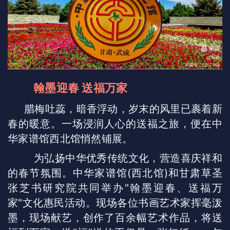
翰墨迎春 送福万家
腊梅吐蕊，暗香浮动，岁末的风里已裹着新
春的暖意。一场浸润人心的送福之旅，便在中
华家谱馆西北馆悄然铺展。
为弘扬中华优秀传统文化，营造喜庆祥和
的春节氛围。中华家谱馆(西北馆)和甘肃草圣
张芝书研究院共同举办"翰墨迎春、送福万
家"文化惠民活动。现场各位书画艺术家挥毫泼
墨，现场献艺，创作了百余幅艺术作品，将送