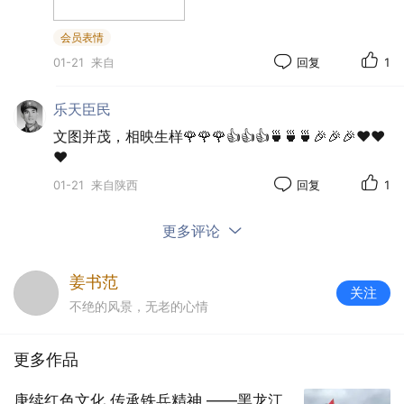
会员表情
01-21
来自
回复
1
乐天臣民
文图并茂，相映生样🌹🌹🌹👍👍👍🍵🍵🍵🎉🎉🎉❤️❤️
❤️
01-21
来自陕西
回复
1
更多评论
姜书范
关注
不绝的风景，无老的心情
更多作品
庚续红色文化 传承铁兵精神 ‍——黑龙江