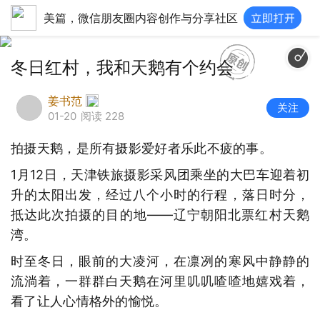
美篇，微信朋友圈内容创作与分享社区
冬日红村，我和天鹅有个约会
姜书范
关注
01-20
阅读 228
拍摄天鹅，是所有摄影爱好者乐此不疲的事。
1月12日，天津铁旅摄影采风团乘坐的大巴车迎着初
升的太阳出发，经过八个小时的行程，落日时分，
抵达此次拍摄的目的地——辽宁朝阳北票红村天鹅
湾。
时至冬日，眼前的大凌河，在凛冽的寒风中静静的
流淌着，一群群白天鹅在河里叽叽喳喳地嬉戏着，
看了让人心情格外的愉悦。