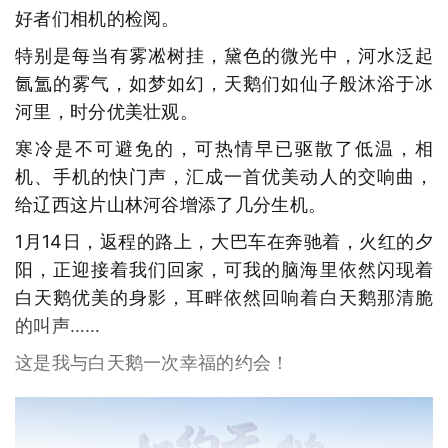
好者们相机的检阅。
特别是每当有雾凇树挂，黛色的微光中，河水泛起
氤氲的雾气，如梦如幻，天鹅们如仙子般沐浴于冰
河里，时分优美壮观。
寒冷是不可避免的，可热情早已驱散了低温，相
机、手机的快门声，汇成一首优美动人的交响曲，
给辽西这片山林河谷增添了几分生机。
1月14日，返程的路上，大巴车在奔驰着，火红的夕
阳，正迎接着我们回家，可我的脑海里依然闪现着
白天鹅优美的身影，耳畔依然回响着白天鹅那清脆
的叫声……
这是我与白天鹅一次幸福的约会！