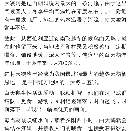
大凌河是辽西朝阳境内最大的一条河流，由于这里
气候宜人，冬季平均气温均在零度左右，加上附近
有一座发电厂，排出的热水温暖了河流，使大凌河
常年不冻。
故此，从西伯利亚迁徙南飞越冬的候鸟白天鹅，就
在此停留下来，当地政府和村民又积极善待，定期
喂食、铺设地暖、派人监管等，使这里的白天鹅年
年俱增，十多年来已达700多只。
红村天鹅湾已经成为我国最北端最大的越冬天鹅栖
息地， 是中国北方地区的一大冬日盛景。
白天鹅生性活泼爱动，聪颖机智，他们在河里成群
结队，觅食，游动，互相追逐嬉戏，时而起飞，时
而落下，呈现出一幅幅优美的画面。
每当朝霞映红水面，或者夕阳西下时，白天鹅就会
集结在河里，并接收人们的喂食，也接受着摄影爱