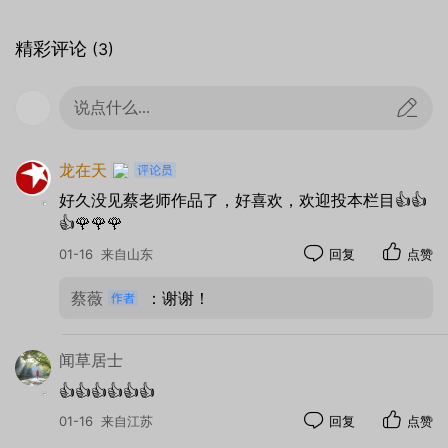
精彩评论
(3)
光圈：
f/2.8
快门：
1/60
焦距：
100mm
ISO：
250
说点什么...
龙在天
好久没见蔡老师作品了，好喜欢，欢迎投本栏目👍👍
👍🌹🌹🌹
01-16
来自山东
回复
点赞
蔡薇
：谢谢！
闻草居士
👍👍👍👍👍👍
光圈：
f/2.8
快门：
1/60
焦距：
100mm
ISO：
250
01-16
来自江苏
回复
点赞