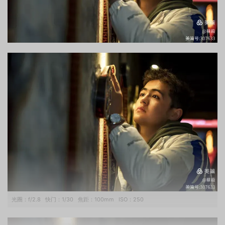
光圈：
f/2.8
快门：
1/30
焦距：
100mm
ISO：
250