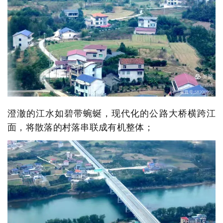
澄澈的江水如碧带蜿蜒，现代化的公路大桥横跨江
面，将散落的村落串联成有机整体；