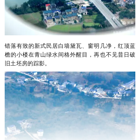
错落有致的新式民居白墙黛瓦、窗明几净，红顶蓝
檐的小楼在青山绿水间格外醒目，再也不见昔日破
旧土坯房的踪影。