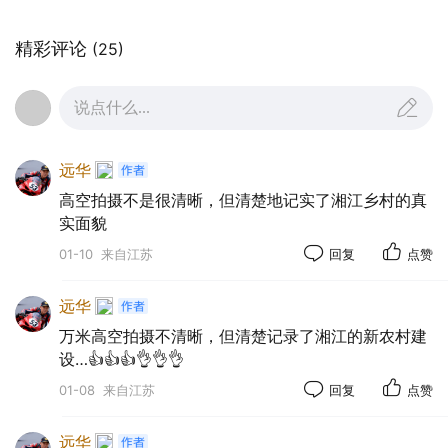
党的领导下，乡村振兴战略的深入推进，让湖南乡
村实现了从“温饱型”到“品质型”的跨越。
精彩评论
(25)
说点什么...
远华
高空拍摄不是很清晰，但清楚地记实了湘江乡村的真
实面貌
01-10
来自江苏
回复
点赞
远华
万米高空拍摄不清晰，但清楚记录了湘江的新农村建
设…👍👍👍👌👌👌
交通基建的完善，让偏远村落告别了“行路难”，大桥
01-08
来自江苏
回复
点赞
与公路织就的交通网，打通了乡村与外界的经济脉
搏。
远华