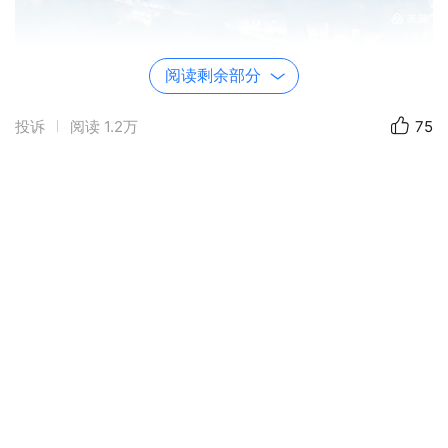
阅读剩余部分
田野被规整划分，绿意盎然的农田与层叠的果林相
映成趣。
投诉
阅读
1.2万
75