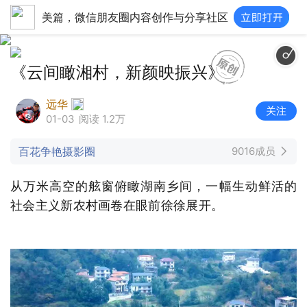
美篇，微信朋友圈内容创作与分享社区
《云间瞰湘村，新颜映振兴》
远华
关注
01-03
阅读 1.2万
百花争艳摄影圈
9016成员
从万米高空的舷窗俯瞰湖南乡间，一幅生动鲜活的
社会主义新农村画卷在眼前徐徐展开。