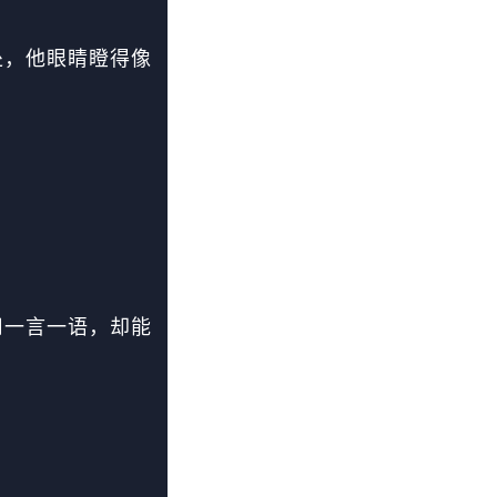
处，他眼睛瞪得像
。
；
用一言一语，却能