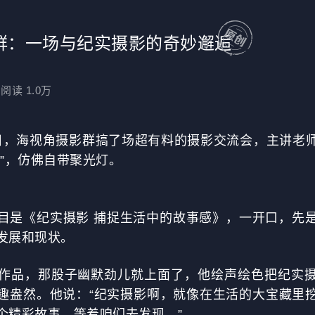
群：一场与纪实摄影的奇妙邂逅
阅读 1.0万
月27日，海视角摄影群搞了场超有料的摄影交流会，主讲老
满”，仿佛自带聚光灯。
目是《纪实摄影 捕捉生活中的故事感》，一开口，先
发展和现状。
作品，那股子幽默劲儿就上面了，他绘声绘色把纪实
趣盎然。他说：“纪实摄影啊，就像在生活的大宝藏里
个精彩故事，等着咱们去发现。”