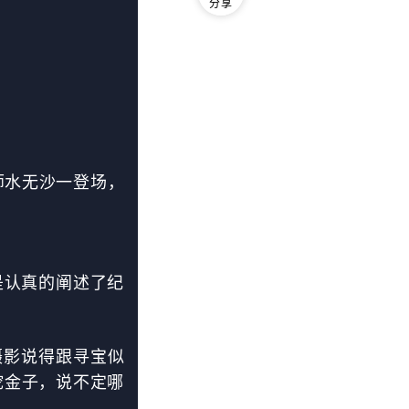
分享
师水无沙一登场，
是认真的阐述了纪
摄影说得跟寻宝似
挖金子，说不定哪