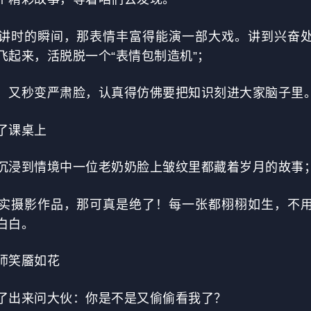
讲时的瞬间，那表情丰富得能演一部大戏。讲到兴奋
飞起来，活脱脱一个“表情包制造机”；
，又秒变严肃脸，认真得仿佛要把知识刻进大家脑子里
了课桌上
沉浸到情境中一位老奶奶脸上皱纹里都藏着岁月的故事
实摄影作品，那可真是绝了！每一张都栩栩如生，不
白白。
师笑靥如花
了出来问大伙：你是不是又偷偷看我了？