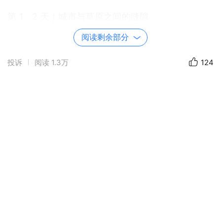
第 1，2 天｜城市与草原之间的缝隙
飞机落地时，非洲的空气像一只温暖的手，轻轻托
阅读剩余部分
住你的肩。
投诉
阅读
1.3万
124
长颈鹿在晨光里低头，城市与荒野在同一条地平线
上呼吸。
博物馆的旧物、凯伦·布里克森的故居，都在悄悄告
诉你：
旅程才刚刚开始。
内罗毕是一座奇妙的城市，
它让野生动物与人类的生活彼此靠得如此之近。
你在公园里看见狮子，也在街道上看见生活。
这一天，是熟悉与陌生的交织，是旅途的缓缓铺
陈。