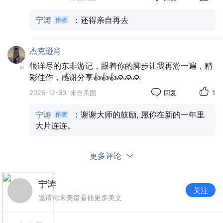
宁涛
：还得亲自再去
杰克逊肖
很详尽的东非游记，跟着你的脚步让我再游一遍，精
彩佳作，感谢分享👍👍👍🙏🙏🙏
2025-12-30
来自美国
回复
1
宁涛
：谢谢大师的鼓励, 愿你在新的一年里
大片连连。
更多评论
宁涛
关注
邀请你来美篇看他更多美文