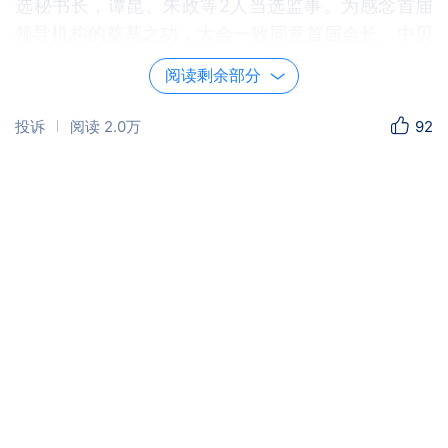
选秘书长，谭昆、朱政等2人当选监事。为感念首届
领导机构的奠基之功，大会一致同意首届会长、中贝
通信集团原副总裁李云同志为名誉会长。整场选举程
阅读剩余部分
序规范、操作严谨、公平公开，充分体现了民主意
志，赢得与会代表一致认可。
投诉
阅读
2.0万
92
新当选会长邹鹏飞代表新一届领导机构发表致
辞。他表示，将继承和发扬商会优良传统，以“学好
理论、举好旗帜、带好队伍”为己任，携手全体会员
践行“优势互补、资源共享；精诚团结、发展共谋；
踔厉奋发、合作共赢”的发展目标，持续强化商会桥
梁纽带作用，为会员企业发展赋能增效。一番恳切发
言，精准契合了与会代表的共同心声与发展期盼。
江汉区工商联党组书记张芳同志出席大会并致