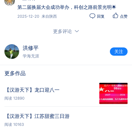
期审计、候选人审核审批、社会公示等全流程工作，
第二届换届大会成功举办，科创之路前景光明🌟
确保换届程序合法合规、公开透明。上一届商会拥有
2025-12-20
来自陕西
回复
点赞
单位会员63家，本次换届大会共有56名会员（代
表）参会，依法行使民主权利、履行会员义务。
更多评论
洪修平
换届选举结束后，与会代表开展互动交流。大家
关注
学海无涯
一致期盼，新一届领导机构尽快谋划五年任期发展规
划，以“共享、共谋、共赢”为核心抓手，以“勇于创
更多作品
新、追求卓越”为发展动力，聚焦“AI技术”“算力应用”
等前沿领域，充分彰显江汉卓越城区的科技优势与引
【汉游天下】龙口迎八一
领作用，助力会员企业在科技创新浪潮中实现高质量
发展，为区域科创生态建设注入更强活力。
阅读
12890
更新于 2025-12-20
【汉游天下】江苏甜蜜三日游
阅读
10163