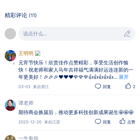
词。她对上一届领导机构的辛勤付出与卓越成效表示
衷心感谢，向新当选的领导集体致以热烈祝贺。张芳
精彩评论
(11)
指出，江汉区科技创新企业商会汇聚了区域内优质科
技人才与创新资源，是推动江汉区创新发展的中坚力
说点什么...
量。她希望商会新一届领导集体带领全体会员团结一
心、勇毅前行，主动融入区域发展大局，为湖北建设
中部地区崛起重要战略支点、彰显武汉中心城区示范
王明明
引领作用贡献科创力量，不负使命重托，书写发展新
元宵节快乐！欣赏佳作点赞精彩，享受生活创作愉
快！祝老师和家人马年吉祥福气满满好运连连新的一
篇。
年更美好！🎉🎉🎉❤️❤️❤️🌹🌹🌹👍👍👍👍👍
...
展开
03-03
来自浙江
回复
2
据悉，江汉区科技创新企业商会成立于2020
年，由中贝通信集团股份有限公司副总裁李云提议发
谭老师
起，经江汉区委、区政府关心支持及相关部门指导筹
期待商会换届后，推动更多科技创新成果诞生🤩🤩🤩
备成立。根据《社会团体登记管理条例》和《商会章
2025-12-20
来自江苏
回复
点赞
程》规定，本届换届工作启动以来，筹备小组严格依
照《湖北省社会团体换届规范指引》要求，完成了任
一生有你