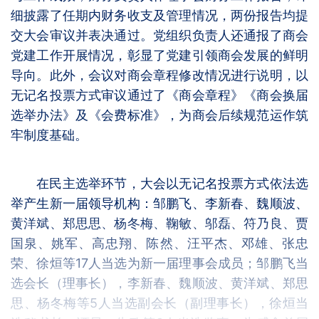
细披露了任期内财务收支及管理情况，两份报告均提
交大会审议并表决通过。党组织负责人还通报了商会
党建工作开展情况，彰显了党建引领商会发展的鲜明
导向。此外，会议对商会章程修改情况进行说明，以
无记名投票方式审议通过了《商会章程》《商会换届
选举办法》及《会费标准》，为商会后续规范运作筑
牢制度基础。
在民主选举环节，大会以无记名投票方式依法选
举产生新一届领导机构：邹鹏飞、李新春、魏顺波、
黄洋斌、郑思思、杨冬梅、鞠敏、邬磊、符乃良、贾
国泉、姚军、高忠翔、陈然、汪平杰、邓雄、张忠
荣、徐烜等17人当选为新一届理事会成员；邹鹏飞当
选会长（理事长），李新春、魏顺波、黄洋斌、郑思
思、杨冬梅等5人当选副会长（副理事长），徐烜当