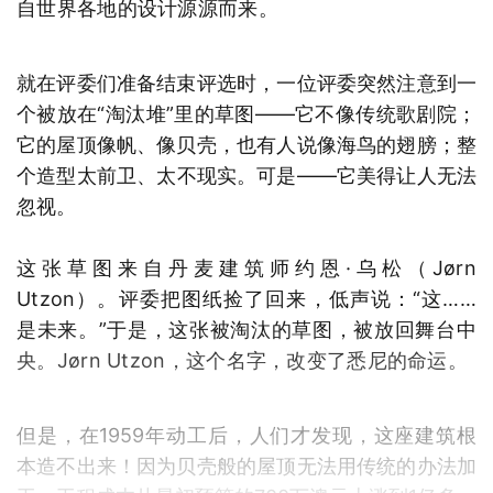
自世界各地的设计源源而来。
就在评委们准备结束评选时，一位评委突然注意到一
个被放在“淘汰堆”里的草图——它不像传统歌剧院；
它的屋顶像帆、像贝壳，也有人说像海鸟的翅膀；整
个造型太前卫、太不现实。可是——它美得让人无法
忽视。
这张草图来自丹麦建筑师约恩·乌松（Jørn
Utzon）。评委把图纸捡了回来，低声说：“这……
是未来。”于是，这张被淘汰的草图，被放回舞台中
央。Jørn Utzon，这个名字，改变了悉尼的命运。
但是，在1959年动工后，人们才发现，这座建筑根
本造不出来！因为贝壳般的屋顶无法用传统的办法加