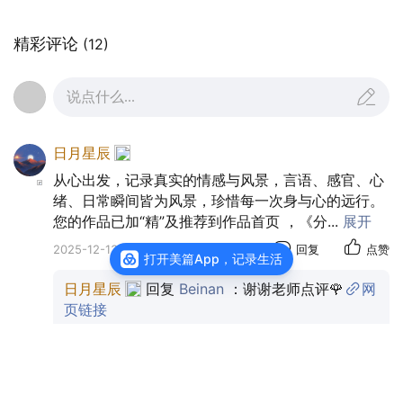
乌松被迫辞职，含泪离开澳大利亚，再也没有亲眼
见到歌剧院建成。这是悉尼歌剧院历史上最令人唏
精彩评论
(12)
嘘的一幕。
说点什么...
虽然换了团队，但乌松奠定的外形已经无可替代。工
程继续推进，内部空间由当地建筑师重新设计。1973
日月星辰
年，歌剧院正式启用，伊丽莎白二世女王（Queen
从心出发，记录真实的情感与风景，言语、感官、心
Elizabeth II）亲自主持开幕。
绪、日常瞬间皆为风景，珍惜每一次身与心的远行。
您的作品已加“精”及推荐到作品首页 ，《分
...
展开
2025-12-13
来自上海
回复
点赞
打开美篇App，记录生活
来自世界各地的人第一次看到这座建筑时，都有同一
个感受：它不像人类建出来的东西，更像是从海面上
日月星辰
回复
Beinan
：谢谢老师点评🌹
网
页链接
自然升起的白色雕塑。
Beinan
：谢谢🙏🙏🙏🌹🌹🌹
于是，悉尼有了新的灵魂。
江江河水(謝绝私聊、不必送花)