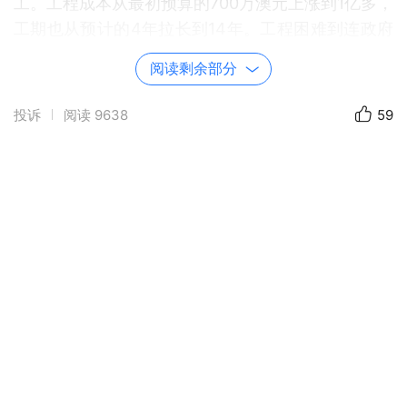
工。工程成本从最初预算的700万澳元上涨到1亿多，
工期也从预计的4年拉长到14年。工程困难到连政府
都开始怀疑是否要继续。
阅读剩余部分
乌松拒绝放弃。他不断试验结构。在一次吃午餐
投诉
阅读
9638
59
时，他用刀子切开橙子，橙片一片片掉在桌上——
弧度不同，却来自同一个圆。灵感突然冒出，“球
体！悉尼歌剧院的所有‘帆’，必须来自同一个球体！”
这就是今天我们看到的“统一弧度”的白帆造型。
然而，政治风向突变。1966年，新任政府上台，预
算被放大到难以承受。反对党咄咄逼人，媒体疯狂嘲
讽：这是一场世纪笑话！在一次会议上，官员对乌松
说：“要么听我们的，要么滚出澳大利亚。”