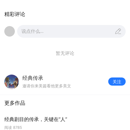
雄，彰显了女性的主体意识，引发当代共鸣。杨门
女眷“代夫出征、为国赴难”的勇毅抉择，将家族忠勇
精彩评论
升华为民族大义，通过具象化的舞台表达，将忠
诚、勇敢、担当等价值追求潜移默化地传递给观
说点什么...
众，至今激荡人心。《红灯记》则是一部具有传奇
色彩的革命史诗，不仅展现了战争年代地下情报工
暂无评论
作的惊险，还深入刻画了普通百姓在家国危难中的
精神觉醒与成长。剧中三代人三个姓，他们在信仰
的指引下结为一家，最终共同走向崇高。
经典传承
关注
邀请你来美篇看他更多美文
经典的再创造，绝非简单的“旧瓶装新酒”，而是
尊重艺术规律基础上的创造性转化与创新性发展。
对于戏曲而言，脱离传统的“创新”终将沦为无源之
更多作品
水、无本之木，唯有在理解原作精髓的同时，注入
当代审美意识和价值理念，才可能构筑起传统与当
经典剧目的传承，关键在“人”
下对话的桥梁。
阅读
8785