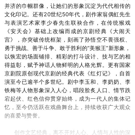
并济的巾帼群像，让她们的形象沉淀为代代相传的
文化印记。还有20世纪50年代，剧作家翁偶虹先生
与表演艺术家李少春先生联袂合作，在传统猴戏
《安天会》基础上改编而成的京剧经典《大闹天
宫》，亦突破传统框架，刻画了孙悟空不畏强权、
勇于挑战、善于斗争、敢于胜利的“美猴王”新形象，
以恢宏的场面铺排、精彩的打斗设计、技与艺的相
得益彰，赋予神话人物鲜明的人格光辉。更有国家
京剧院原创现代京剧的经典代表《红灯记》，自首
演至今已逾半个多世纪。剧中李玉和、李奶奶、李
铁梅等人物形象深入人心，唱段脍炙人口、情节跌
宕起伏、红色信仰贯穿始终，成为一代人的集体记
忆，至今仍活跃在戏曲舞台上，持续收获广大观众
的喜爱与赞誉。
创作文艺经典，离不开对人心、人情与人性的深