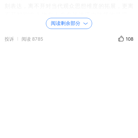
刻表达，离不开对当代观众思想维度的拓展，更离
不开对剧中人物在人生命运洪流中抉择的呈现。
《杨门女将》中杨家女眷舍身报国的忠诚担当，
阅读剩余部分
《大闹天宫》中齐天大圣不畏强权的战天斗地，
投诉
阅读
8785
108
《红灯记》中一家三代矢志不渝的红色信仰……剧中
彰显与饱含的这些精神光辉与共通情感，正是经典
直抵人心的密码。经典，不是戏剧博物馆中固化的
展品，而是伴随时代语境不断生长演变的戏剧生命
体，始终与时代同频共振，在不同历史阶段被赋予
新的价值内涵与阐释空间。
经典作品的常演常新，不仅源自作品内涵与时代
精神的共振，也在于它承载着一个民族的记忆，并
将个体命运与集体价值紧密交织。《杨门女将》突
破了传统戏曲对女性角色的刻板印象，塑造出佘太
君、穆桂英、杨七娘、柴郡主等有血有肉的巾帼英