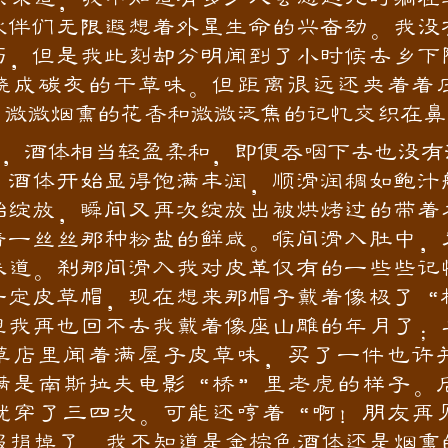
伙伴们无限遐想着外星生命的兴奋劲。我没
历，但是我此刻却分明闻到了小时候去乡下
烧成碳灰的干草味。但距离很远还夹着着
，微微烟熏的花香和微微泛焦的记忆交织在鼻
酒体相当轻盈柔和，即便吞咽下去也没有
，酒体开始显得饱满丰润，顺滑润稠如鲍汁
始绽放，瞬间又再次绽放出被烘烤过的带着
着一丝丝那种粉盐的鲜咸。喉间滑入肚中，
味道。刹那间滑入我对皮革仅有的一些些记
一定皮草帽，现在想来那帽子戴着像极了“
但我再也回不去我戴着像座山雕的年月了；
草店里闻着满屋子皮草味，买了一件也许
满是南斯拉夫电影“桥”里老虎的样子。
就穿了三四次。可能还哼着“啊！朋友再
服捐掉了。我不知道是金棕色酒体还是烟熏