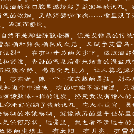
0度酒的在口腔里燃烧起了近30年的记忆
冒气的浓烟，炙热得劈啪作响……嘴里没了
溢，滋润而舒适。
然不是那些陈酿老酒，但是艾雷岛的传统
雪梨桶和猪头桶熟成之后，又赋予艾雷岛
与强烈”，在有冲击力的文字下。这瓶酒却
稳和舒适，香甜的气息后带来烟熏的海盐咸
而极致冷静。喝来全无压力，让人莫名掉
时，苦亦甜。像一个一夜成熟的男孩。别去
我知道个中滋味。有的时候不要描述，只
像有诗歌体一样的迸发，终究我没有诗人的
的生命刚好容纳了我的记忆，它大小适宜，灵
些模糊的本该模糊，就像散落的量子世界里
以是任何形状，远景里，我也看不清远去的
粒体的尘埃上，有太阳，有月亮，有雪