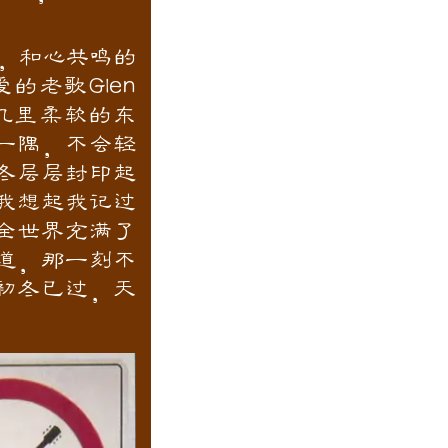
，和心共鸣的
老歌Glen
起记忆里柔软的东
一隅，不会轻
冬层层封印起
我想起我记过
全世界充满了
道，那一刻不
初冬已过，天