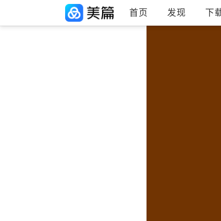
首页
发现
下