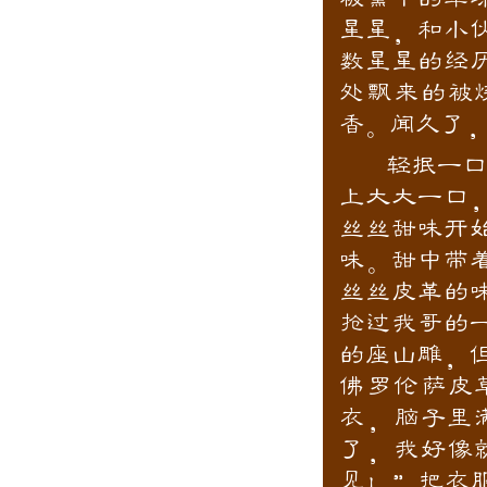
星星，和小
数星星的经
处飘来的被
香。闻久了
轻抿一口，
上大大一口
丝丝甜味开
味。甜中带
丝丝皮革的
抢过我哥的
的座山雕，
佛罗伦萨皮
衣，脑子里
了，我好像
见！”把衣