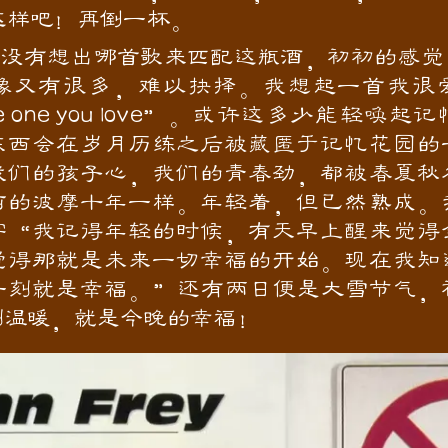
这样吧！再倒一杯。
有想出哪首歌来匹配这瓶酒，初初的感觉
像又有很多，难以抉择。我想起一首我很爱的
he one you love”。或许这多少能轻唤
东西会在岁月历练之后被藏匿于记忆花园的
我们的孩子心，我们的青春劲，都被春夏秋
前的波摩十年一样。年轻着，但已然熟成。
字“我记得年轻的时候，有天早上醒来觉得
觉得那就是未来一切幸福的开始。现在我知
一刻就是幸福。”还有两日便是大雪节气，
刻温暖，就是今晚的幸福！