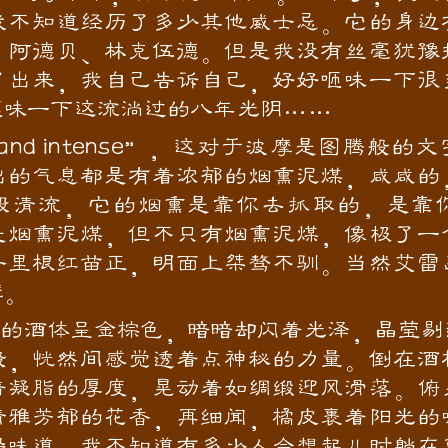
我不知道经历了多少其他威士忌。它的身边
、阿德贝、林克伍德。但是我没有丝毫犹豫
了出来，我自己告诉自己，好好咂味一下很
咂味一下这流淌过的八年光阴……
and intense”，这对于波摩是图腾般的
出的气息都是有着浓郁的烟熏泥煤，咸咸的
股清流，它的烟熏是靠你去抓取的，是靠
是烟熏泥煤，但不只有烟熏泥煤，像极了一
子里根红苗正，明面上桀骜不驯。当然艾雷
摩。
酒体呈金棕色，暗暗却闪着光泽，晶莹剔
般，恍然间感觉透着点神秘的力量。倒在酒
着凝脂的厚度，晃动着如绸缎迎风滑落。俯
清雅芳郁的花香，再细闻，橘皮裹着阳光的
垛味道，我不知道有多少人会想起儿时躺在