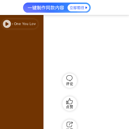
The One You Love
The One You Love
评论
点赞