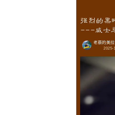
强烈的黑
‍---威
老蔡的美拉
2025-