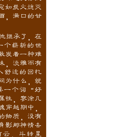
。宛如炭火熄灭
酒，满口的甘
他继承了，在
一个崭新的世
散发着一种难
味，淡雅而有
入舒适的回忆
问为什么，就
要一个词“好
属性，寥涂几
魂穿越期中，
的物质，没有
身影那神情去
有云，斗转星