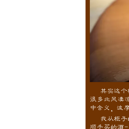
其实这个
很多北风凄
中含义，波摩 i
我从柜子
顺手买的酒