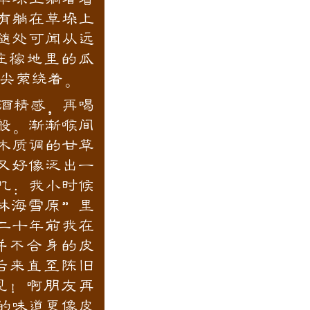
有躺在草垛上
随处可闻从远
庄稼地里的瓜
尖萦绕着。
酒精感，再喝
般。渐渐喉间
木质调的甘草
又好像泛出一
忆：我小时候
林海雪原”里
二十年前我在
并不合身的皮
后来直至陈旧
见！啊朋友再
的味道更像皮