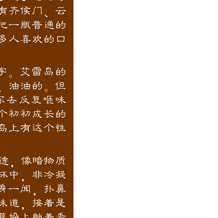
有齐侯门、云
把一瓶普通的
多人喜欢的口
文字。艾雷岛的
，油油的。但
你去反复咂味
个初初成长的
岛上有这个性
透，像暗物质
杯中，非冷凝
身一闻，扑鼻
味道，接着是
草垛上躺着看