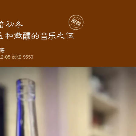
暗初冬
士忌和微醺的音乐之伍
德
12-05
阅读 9550