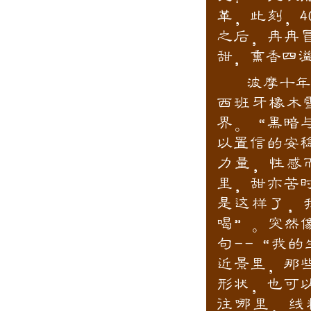
革，此刻，4
之后，冉冉
甜，熏香四
波摩十年自
西班牙橡木
界。“黑暗
以置信的安
力量，性感
里，甜亦苦
是这样了，
喝”。突然
句--“我
近景里，那
形状，也可
往哪里，线