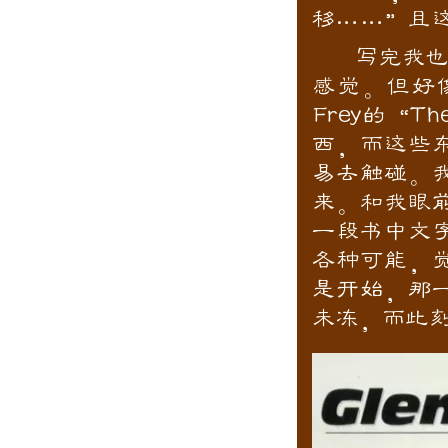
移……”且
写完我也没
感觉。但好
Frey的“T
西，而这些
易去触碰。
来。和我眼
一段书中文
各种可能，
是开始，那
未冻，而此