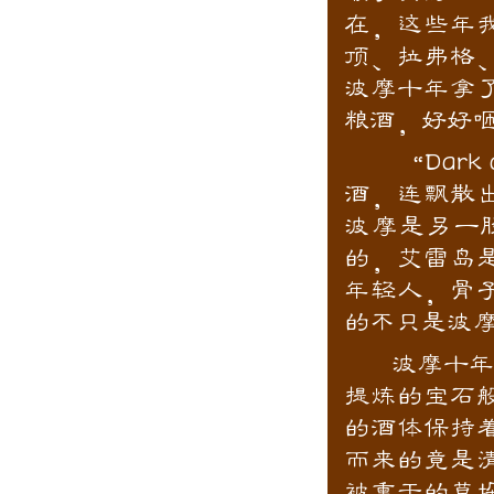
在，这些年
顶、拉弗格
波摩十年拿
粮酒，好好
“Dark 
酒，连飘散
波摩是另一
的，艾雷岛
年轻人，骨
的不只是波
波摩十年的
提炼的宝石
的酒体保持
而来的竟是
被熏干的草