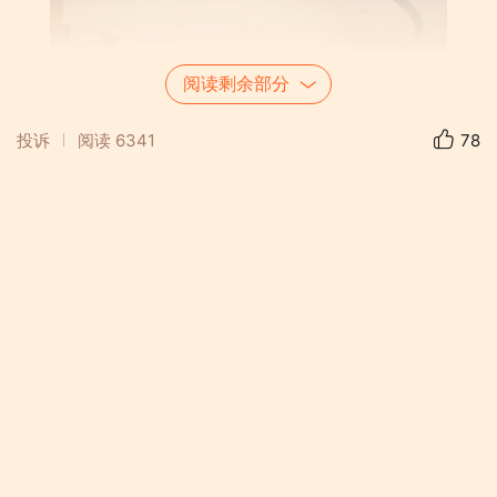
阅读剩余部分
投诉
阅读
6341
78
主持人
645班 管 航 655班 郭 蓉