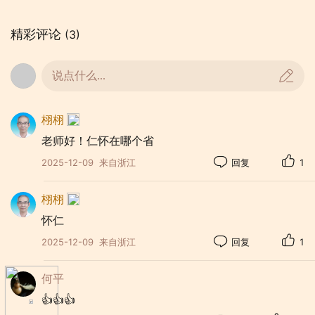
精彩评论
(3)
说点什么...
栩栩
老师好！仁怀在哪个省
2025-12-09
来自浙江
回复
1
栩栩
怀仁
2025-12-09
来自浙江
回复
1
比赛中，12位选手紧紧围绕安全这一主
题，从消防安全到交通安全，从用电安全到
何平
溺水安全，从食品安全到网络安全，以及杜
👍👍👍
绝校园欺凌方面，或激昂澎湃、或娓娓道