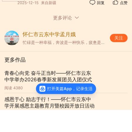
2025-12-15
来自新疆
回复
点赞
来，既有对安全知识的精准解读，也有对校
园安全责任的深刻思考，充分展现了他们对
更多评论
安全问题的关注与担当。“互让半步、处处
通途” “步步小心，平平安安” “平安是
怀仁市云东中学孟月娥
关注
金，平安是福” ，尤其是朱晨同学在演讲中
忙碌是一种幸福，奔波是一种快乐，疲惫是一种享受!
的那句“我们要守护安全，我们更要珍爱生
命，因为世界很大、世界很美，我们得去走
更多作品
一走、去看一看”，一句句温馨的祝愿和平
青春心向党 奋斗正当时——怀仁市云东
安的祝福，引起现场师生的共鸣和感动。
中学举办2026春季新发展团员入团仪式
阅读
4380
打开美篇App，记录生活
感恩于心 励志于行！——怀仁市云东中
学开展感恩主题教育月暨校园开放日活动
由德育处主任助理苗建梅和闫红艳等几
阅读
981
位语文老师组成的评委组，从演讲内容、语
言表达、台风仪态、情感感染力等方面对选
查看主页