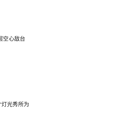
层空心敌台
"灯光秀所为