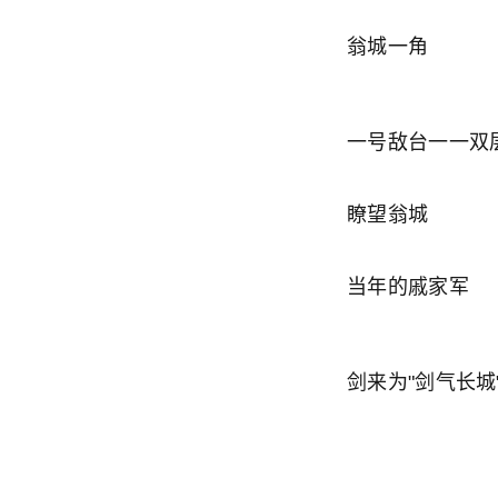
翁城一角
一号敌台一一双
瞭望翁城
当年的戚家军
剑来为"剑气长城