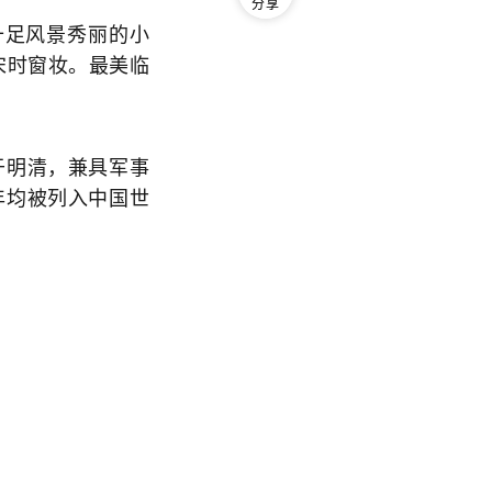
分享
十足风景秀丽的小
宋时窗妆。最美临
于明清，兼具军事
5年均被列入中国世