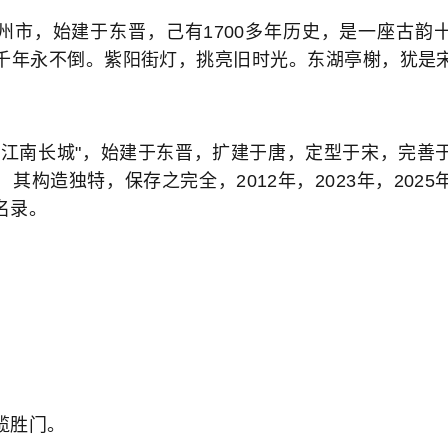
州市，始建于东晋，己有1700多年历史，是一座古韵
千年永不倒。紫阳街灯，挑亮旧时光。东湖亭榭，犹是
！
"江南长城"，始建于东晋，扩建于唐，定型于宋，完善
其构造独特，保存之完全，2012年，2023年，202
名录。
揽胜门。