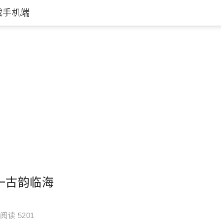
载手机端
一古韵临海
阅读 5201