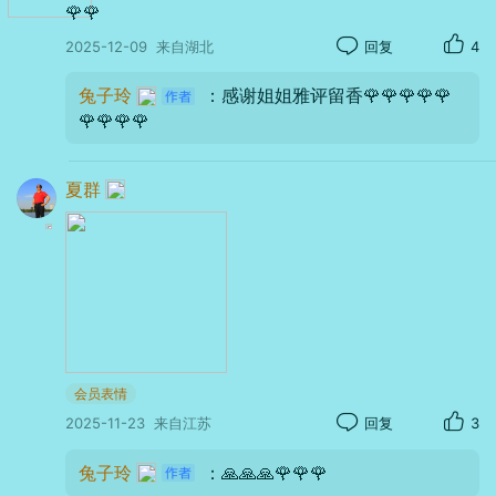
🌹🌹
镜海是一弯静静躺在山间的碧水，宛若一颗宝
2025-12-09
来自湖北
回复
4
石点缀山间，清澈见底浑身通透，远观近看都
兔子玲
：感谢姐姐雅评留香🌹🌹🌹🌹🌹
是美到窒息。
🌹🌹🌹🌹
夏群
会员表情
2025-11-23
来自江苏
回复
3
兔子玲
：🙏🙏🙏🌹🌹🌹