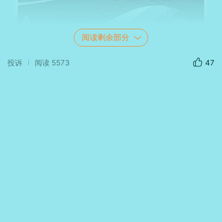
阅读剩余部分
投诉
阅读
5573
47
光圈：
f/1.8
快门：
3s
焦距：
5mm
ISO：
50
沿着木栈道前行，镜海悄然呈现——湖水如
镜，倒映着蓝天白云与苍翠山峦，正如古人所
言“水光潋滟晴方好”，静美得令人屏息。