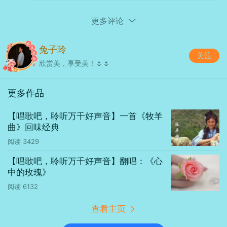
器材：
HUAWEI
HUAWEI Pocket 2
更多评论
光圈：
f/1.6
快门：
1/3333
焦距：
5mm
ISO：
50
兔子玲
关注
欣赏美，享受美！🌷🌷
更多作品
【唱歌吧，聆听万千好声音】一首《牧羊
曲》回味经典
阅读
3429
【唱歌吧，聆听万千好声音】翻唱：《心
器材：
HUAWEI
HUAWEI Pocket 2
中的玫瑰》
光圈：
f/2.2
快门：
1/500
焦距：
1mm
ISO：
50
阅读
6132
查看主页