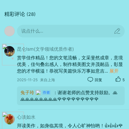
精彩评论
(28)
说点什么...
昆仑lsm(文学领域优质作者)
赏学佳作精品！您的文笔流畅，文采斐然成章，意境
优美，佳句叠出感人，制作精美图文并茂耐品，彰显
您的才华横溢！恭祝写美篇快乐万事如意吉
...
展开
2025-11-25
来自上海
回复
5
兔子玲
：谢谢老师的点赞支持鼓励。🙏
🙏🙏🙏🙏🙏🙏🙏🙏🌹🌹🌹🌹🌹🌹🌹🌹🌹
器材：
HUAWEI
HUAWEI Pocket 2
光圈：
f/1.6
快门：
1/256
焦距：
5mm
ISO：
50
心淡如水
拜读美作，如身临其境，令人心旷神怡哟！👍👍👍🌹