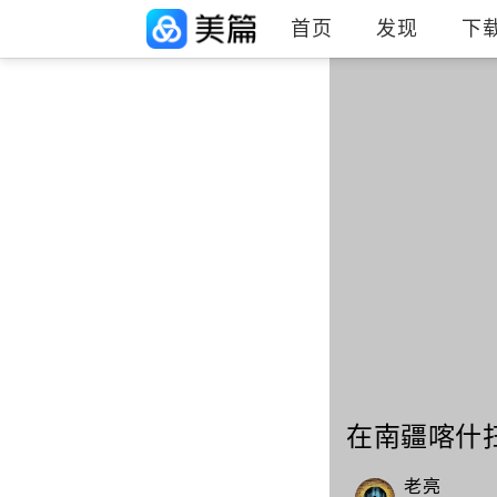
首页
发现
下
在南疆喀什
老亮