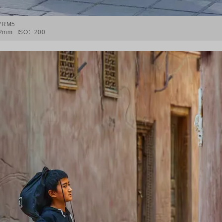
-7RM5
2mm
ISO：
200