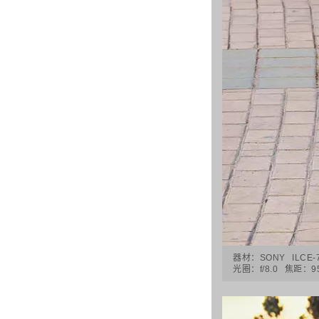
器材：
SONY
ILCE
光圈：
f/8.0
焦距：
9