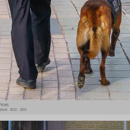
-7RM5
5mm
ISO：
200