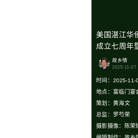
美国湛江华
‍成立七周
故乡情
2025-11-07
时间：2025-11-
地点：富临门宴
策划：黄海文
总监：罗芍荣
摄影摄像：陈荣
编辑制作：故乡