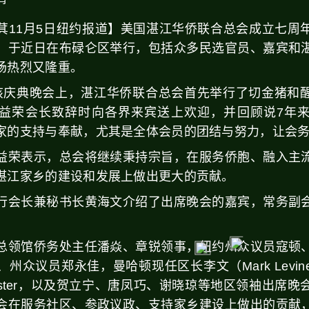
萁11月5日纽约报道】美国湛江华侨联合总会成立七周
，于近日在布碌仑区举行，包括众多民选官员、嘉宾和
场热烈又隆重。
该庆典晚会上，湛江华侨联合总会首先举行了切金猪和
益荣会长致辞时向各界来宾送上欢迎，并回顾说7年
家的支持与奉献，尤其是全体会员的团结与努力，让会
益荣表示，总会将继续秉持宗旨，在服务侨胞、融入主
湛江家乡的建设和发展上做出更大的贡献。
行会长兼秘书长黄海文介绍了出席晚会的嘉宾，常务副
总领馆侨务处主任潘焱、章锐领事，纽约州众议员寇顿
州众议员郑永佳，曼哈顿现任区长李文（Mark Levi
 Foster，以及贺立宁、唐凤巧、谢晓琼等地区领袖出席
会在服务社区、参政议政、支持家乡建设上做出的贡献