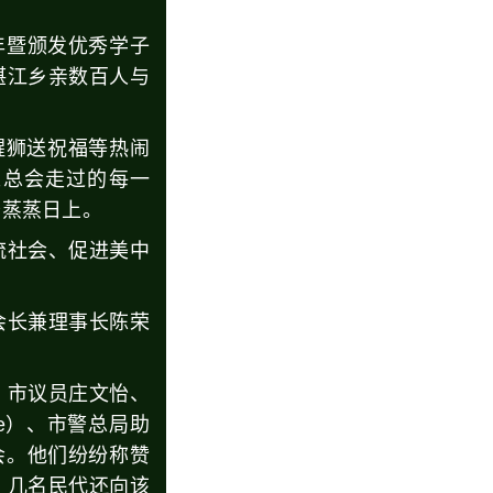
年暨颁发优秀学子
湛江乡亲数百人与
醒狮送祝福等热闹
来总会走过的每一
务蒸蒸日上。
流社会、促进美中
会长兼理事长陈荣
、市议员庄文怡、
ne）、市警总局助
晚会。他们纷纷称赞
，几名民代还向该