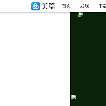
首页
发现
下