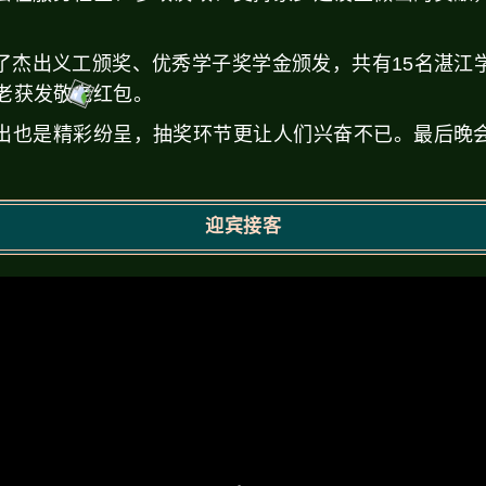
了杰出义工颁奖、优秀学子奖学金颁发，共有15名湛江
耆老获发敬老红包。
出也是精彩纷呈，抽奖环节更让人们兴奋不已。最后晚
迎宾接客