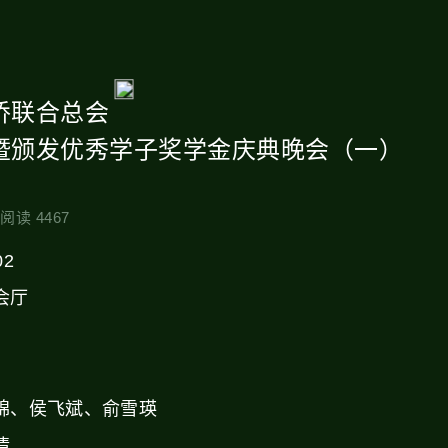
侨联合总会
年暨颁发优秀学子奖学金庆典晚会（一）
阅读 4467
02
会厅
锦、侯飞斌、俞雪瑛
情