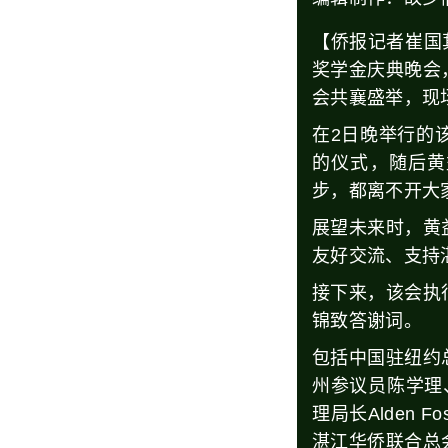
【侨报记者崔国
奖学金庆典晚会
会共襄盛举，现
在2日晚举行的
的仪式，随后黄
步，都离不开大
展望未来时，黄
友好交流、支持
接下来，该会执
锦致答谢词。
包括中国驻纽约
州参议员陈学理、
理局长Alden
湛江华侨联合总