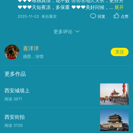
❤️❤️❤️唯独真情，花不败 ㊗️㊗️㊗️地久天长，更芬芳
❤️❤️❤️天短夜凉，多保重 ❤️❤️❤️美好问候，
...
展开
2025-11-03
来自重庆
回复
点赞
更多评论
器材：
Canon
Canon EOS 5D Mark IV
光圈：
f/9.0
快门：
1/30
焦距：
63mm
ISO：
200
喜洋洋
关注
感恩，珍惜
更多作品
西安城墙上
阅读
3671
西安街拍
阅读
3729
器材：
Canon
Canon EOS 5D Mark IV
光圈：
f/13.0
快门：
1/500
焦距：
70mm
ISO：
200