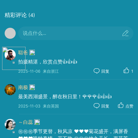
精彩评论
(4)
说点什么...
聪爸
拍摄精湛，欣赏点赞👍👍👍
2025-11-06
来自浙江
回复
1
器材：
Canon
Canon EOS 5D Mark IV
南极
光圈：
f/13.0
快门：
1/323
焦距：
38mm
ISO：
125
最美西湖盛景，醉在秋日里！🌹🌹🌹👍👍👍
2025-11-03
来自英国
回复
点赞
～白蕊
㊗️㊗️㊗️季节更替，秋风凉 ❤️❤️❤️菊花盛开，满屏香