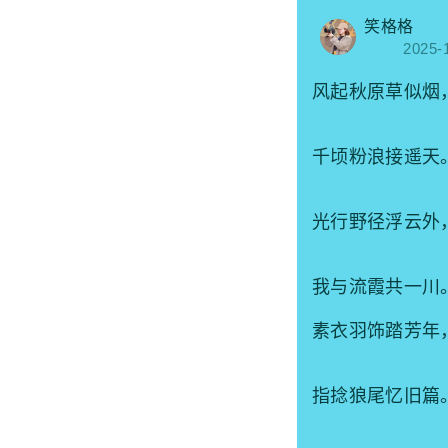
笑格格
2025-
风起秋原草似烟
千顷粉浪接遥天
光行野径浮云外
我与流霞共一川
素衣羽饰踏芳年
指捻狼尾忆旧篇