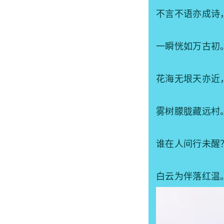
不言不语亦成诗
一瞬恍如万古初
花海无垠天亦近
雾树朦胧藏远村
谁在人间行未醒
白云为伴落红温