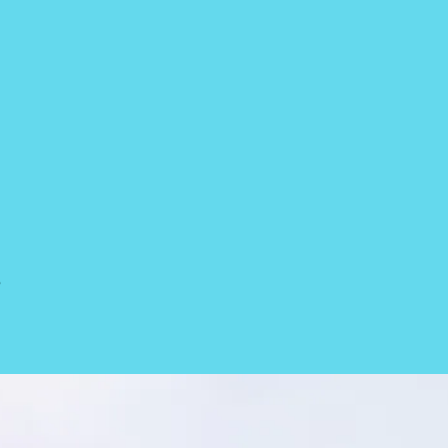
，
。
，
。
？
。