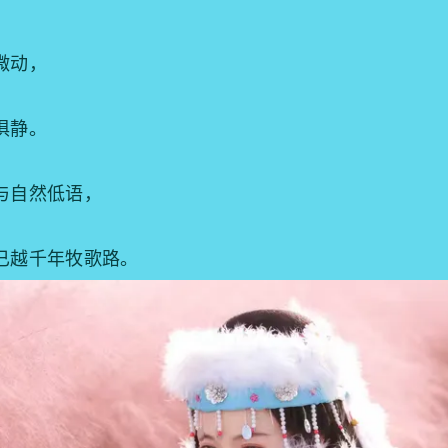
微动，
俱静。
与自然低语，
已越千年牧歌路。