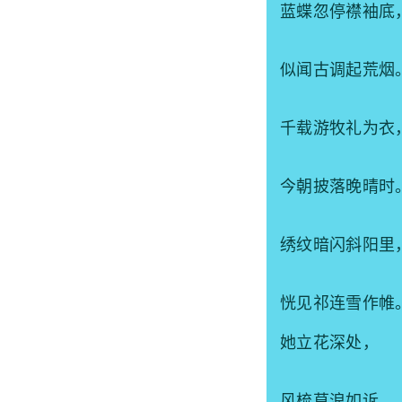
蓝蝶忽停襟袖底
似闻古调起荒烟
千载游牧礼为衣
今朝披落晚晴时
绣纹暗闪斜阳里
恍见祁连雪作帷
她立花深处，
风梳草浪如诉。