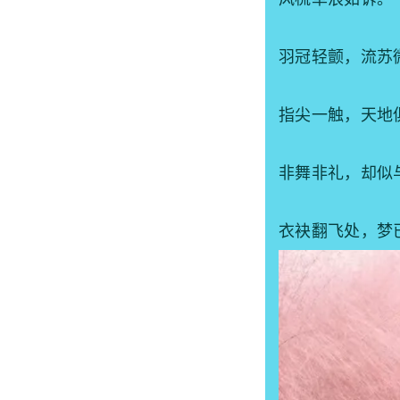
羽冠轻颤，流苏
指尖一触，天地
非舞非礼，却似
衣袂翻飞处，梦