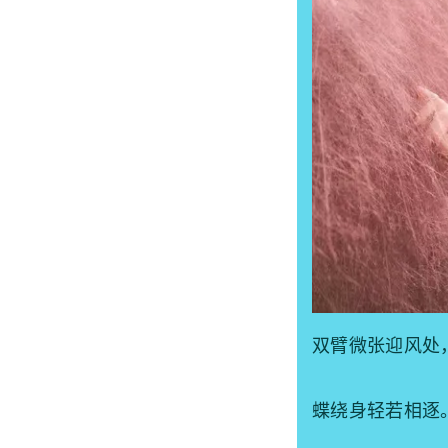
双臂微张迎风处
蝶绕身轻若相逐