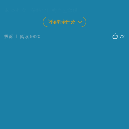
⛪ 圣心堂：俯瞰尘世的白色穹顶
圣心堂静静矗立在高地之巅，它是巴黎的第二高点，
阅读剩余部分
仅次于埃菲尔铁塔。站在台阶上俯瞰城市，仿佛整个
巴黎都在低语，而圣心堂则是那不动声色的倾听者。
投诉
阅读
9820
72
它由建筑师保罗·阿巴迪设计，融合了罗马式与拜占庭
式风格，呈现出折衷主义的建筑美学。教堂于1875年
动工，1914年竣工，并于1919年祝圣启用。
圣心堂的兴建源于法国在普法战争后的社会动荡，尤
其是1871年巴黎公社事件。法国国民议会决定建造这
座教堂，作为对“巴黎公社罪行的补偿”。蒙马特高
地正是公社暴动的起点，也成为这座教堂的象征性选
址。