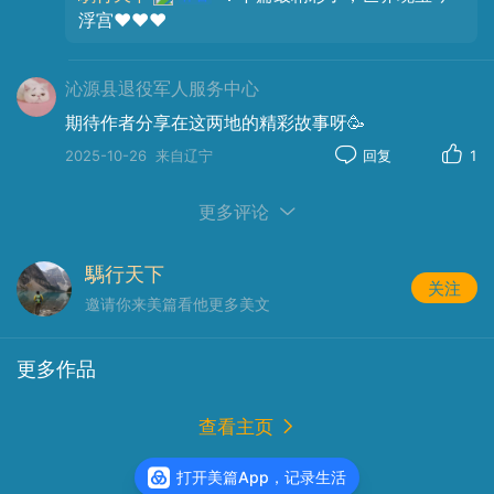
浮宫❤️❤️❤️
沁源县退役军人服务中心
期待作者分享在这两地的精彩故事呀🥳
2025-10-26
来自辽宁
回复
1
更多评论
騳行天下
关注
邀请你来美篇看他更多美文
更多作品
千里马走伯格登冰川
阅读
9866
打开美篇App，记录生活