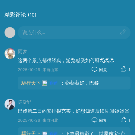
精彩评论
(10)
🎨 小丘广场：艺术的旧梦与新生
说点什么...
19世纪末至20世纪初，蒙马特吸引了无数艺术家在此
居住与创作，包括毕加索、梵高、雷诺阿、莫奈、达
雨梦
利等。广场至今仍保留着街头画家的传统，游客可以
这两个景点都很经典，游览感受如何呀🤔🤔🤔
在此定制肖像画，感受艺术的温度。
2025-10-26
来自山东
回复
1
画家们在此挥洒灵感，游客在此驻足凝望。毕加索、
騳行天下
：👍👍👍好，巴黎
梵高、雷诺阿的灵魂仿佛仍在街角游荡。如果有时间
闲逛，来一幅肖像，价格20-50€😎。
陈Q华
巴黎第二日的安排很充实，好想知道后续见闻😃😃😃
2025-10-26
来自河北
回复
1
騳行天下
：下篇最精彩了，世界瑰宝-卢