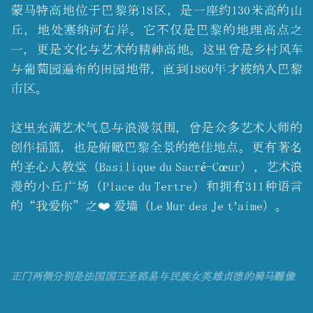
蒙马特高地位于巴黎第18区，是一座约130米高的山
丘，地处塞纳河右岸。它不仅是巴黎的地理高点之
一，更是文化与艺术的精神高地。这里曾是乡村风车
与葡萄园遍布的田园地带，直到1860年才被纳入巴黎
市区。
这里充满艺术气息与浪漫氛围，曾是众多艺术大师的
创作摇篮，也是俯瞰巴黎全景的绝佳地点。更有著名
的圣心大教堂（Basilique du Sacré-Cœur），艺术浪
漫的小丘广场（Place du Tertre）和拥有311种语言
的“我爱你”之❤️ 爱墙（Le Mur des Je t’aime）。
正门两侧分别是法国国王圣路易与民族女英雄贞德的骑马雕像