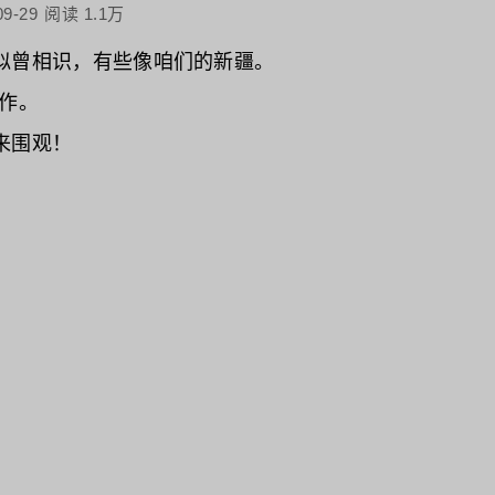
09-29
阅读 1.1万
似曾相识，有些像咱们的新疆。
制作。
来围观！