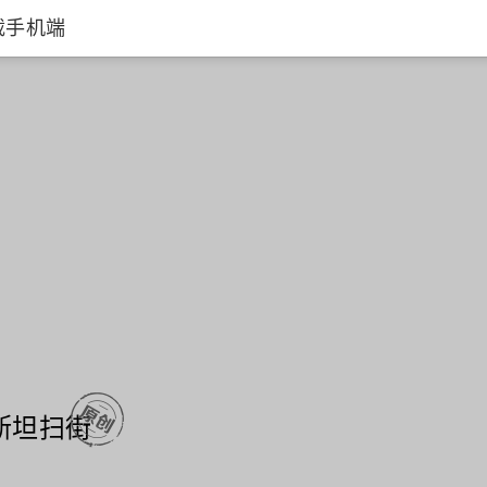
载手机端
古典绿袖子 
斯坦扫街