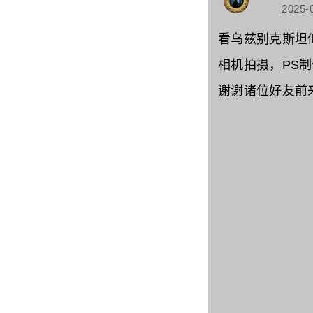
2025-
看乌兹别克斯坦
相机拍摄，PS
谢谢诸位好友前