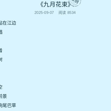
《九月花束》
2025-09-07
阅读
8534
站在江边
唱
着
树
空
前景
狗尾巴草