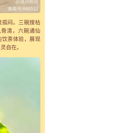
破孤闷。三碗搜枯
肌骨清，六碗通仙
的饮茶体验，展现
心灵自在。