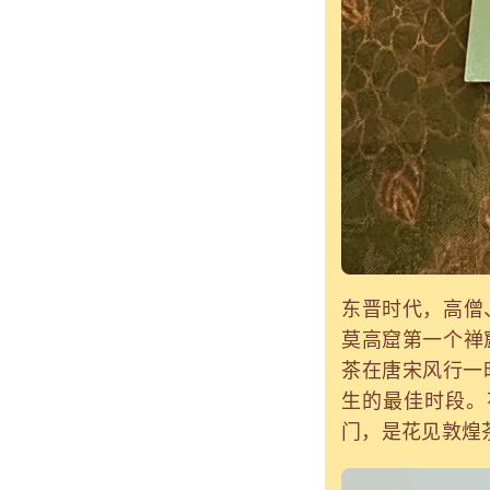
东晋时代，高僧
莫高窟第一个禅
茶在唐宋风行一
生的最佳时段。
门，是花见敦煌