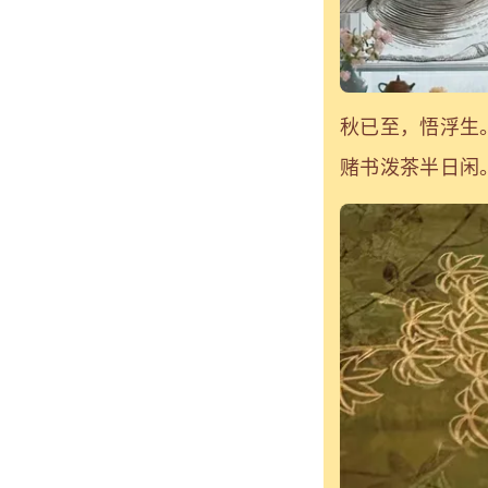
秋已至，悟浮生
赌书泼茶
半日闲