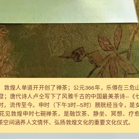
、敦煌人单道开开创了禅茶；公元366年，乐僔在三危
窟；唐代诗人卢仝写下了风雅千古的中国最美茶诗--《
时，流传至今。申时（下午3时--5时）膀胱经当令，是
花见敦煌申时七碗禅茶，是融饮茶、静坐、冥想、疗
茶空间涵养人文情怀、弘扬敦煌文化的重要文化仪式。