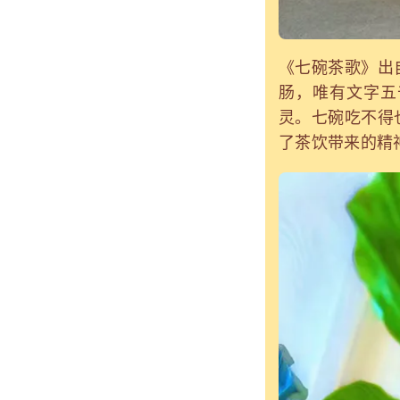
《七碗茶歌》出
肠，唯有文字五
灵。七碗吃不得
了茶饮带来的精