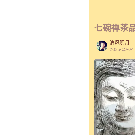
七碗禅茶
清风明月
2025-09-04