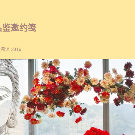
品鉴邀约笺
阅读 3916