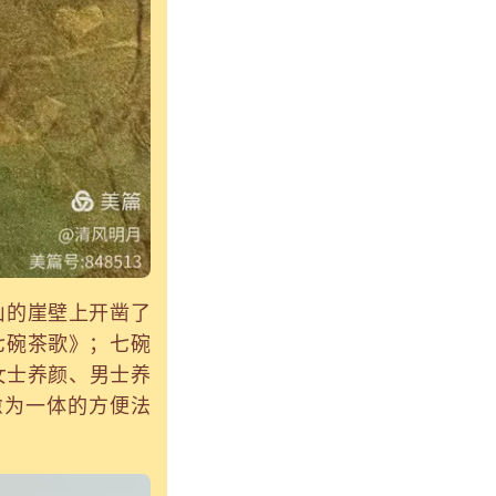
山的崖壁上开凿了
七碗茶歌》；七碗
女士养颜、男士养
愈为一体的方便法