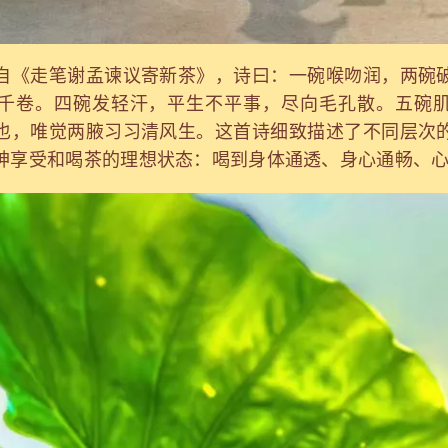
自《走笔谢孟谏议寄新茶》，诗曰：一碗喉吻润，两碗
千卷。四碗发轻汗，平生不平事，尽向毛孔散。五碗
也，唯觉两腋习习清风生。这首诗细致描述了不同层次
神享受和喝茶的理想状态：喝到身体通透、身心通畅、