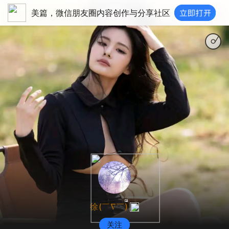
美篇，微信朋友圈内容创作与分享社区
无忧无
徐(￣∇￣)
关注