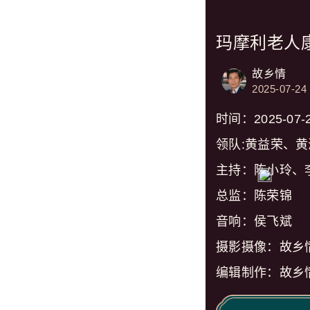
玛摩利老人
故乡情
2025-07-24
时间：2025-07-
领队:黄益荣、黄
主持：陈小玲、
总监：陈荣锦
音响：侯飞斌
摄影摄像：故乡
编辑制作：故乡