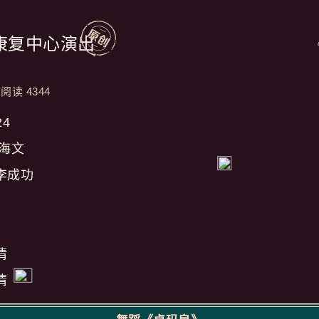
康复中心演出
阅读 4344
24
海文
李成功
情
情