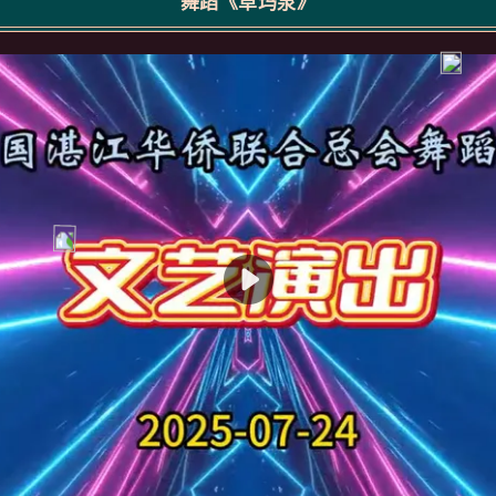
舞蹈《卓玛泉》