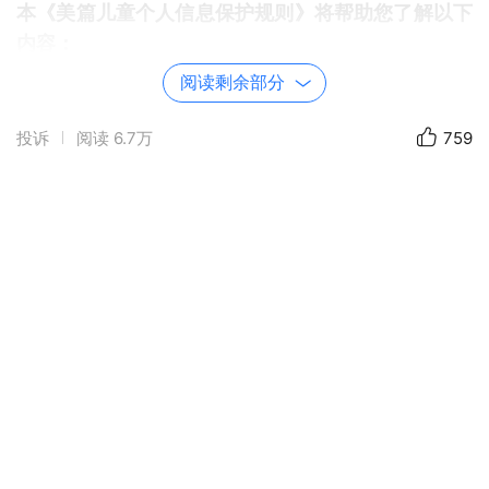
本《美篇儿童个人信息保护规则》将帮助您了解以下
内容：
一、 本《美篇儿童个人信息保护规则》适用范围
阅读剩余部分
二、 我们收集和使用儿童个人信息的规则
三、 我们共享、转让、公开披露儿童个人信息的规
投诉
阅读
6.7万
759
则
四、 儿童个人信息权利及其行使方式和程序
五、 我们存储和保护儿童个人信息的规则
六、 本规则的更新
七、 如何联系我们
如您在阅读本《美篇儿童个人信息保护规则》或您/
您的孩子在使用我们的产品与/或服务的过程中有任
何疑惑或其他相关事宜的，请通过文末的方式与我们
联系。