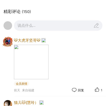
一. 本《美篇儿童个人信息保护规则》适用范围
本《美篇儿童个人信息保护规则》适用于您/您的孩
精彩评论
(150)
子在使用我们的产品与/或服务的过程中，我们处理
儿童个人信息的活动。
说点什么...
我们会严格履行法律规定的儿童个人信息保护义务与
🐯大虎牙坚哥🐯
责任，遵循合法正当、最小必要、目的明确、公开透
明、安全保障等原则收集、使用和以其他方式处理儿
童个人信息，不会处理与我们提供的产品无关的儿童
个人信息，不会违反法律规定和我们与您的约定处理
儿童个人信息。
二. 我们收集和使用儿童个人信息的规则
会员表情
我们可能收集您的孩子的个人信息的具体业务功能场
前天
来自福建
回复
1
景包括：
(一) 互动活动等主动提供信息场景
猫儿🐱(慧玲）