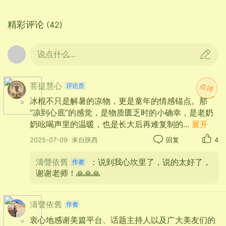
精彩评论
(42)
说点什么...
菩提慧心
冰棍不只是解暑的凉物，更是童年的情感锚点。那
“凉到心底”的感觉，是物质匮乏时的小确幸，是老奶
奶吆喝声里的温暖，也是长大后再难复制的
...
展开
2025-07-09
来自陕西
回复
4
濤聲依舊
：说到我心坎里了，说的太好了，
谢谢老师！🙏🙏🙏
我小时候，家长给几分钱，买上一根三分
濤聲依舊
的冰棍，或小豆、或红果，吃在嘴里，甜甜酸
衷心地感谢美篇平台、话题主持人以及广大美友们的