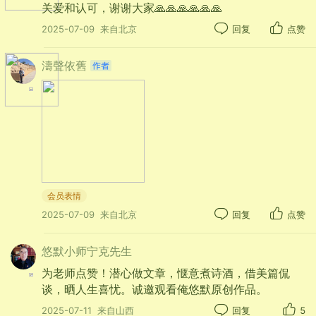
酸的，或者带着小豆的醇香，别提多美了。有
关爱和认可，谢谢大家🙏🙏🙏🙏🙏🙏
时家长会多给二分钱，买上一根牛奶的冰棍，
2025-07-09
来自北京
回复
点赞
或者巧克力的冰棍，就乐得屁颠屁颠的。
濤聲依舊
记得小时候，可数的几次，妈妈给每人买
了一毛钱一根的雪糕。我舍不得吃，总是在嘴
里慢慢地嘬着，天热有时化了，赶快舔舔。化
得太多了，才放进嘴里，留下永恒甜美的味觉
回忆。
会员表情
2025-07-09
来自北京
回复
点赞
悠默小师宁克先生
为老师点赞！潜心做文章，惬意煮诗酒，借美篇侃
谈，晒人生喜忧。诚邀观看俺悠默原创作品。
2025-07-11
来自山西
回复
5