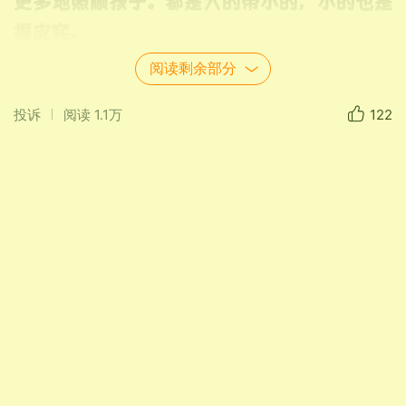
更多地照顾孩子。都是大的带小的，小的也是
很皮实。
现在到了夏天，各种饮料和水果陆续上
阅读剩余部分
市。凉饮、冰激凌、刨冰、冰糕、冰棍……,西
投诉
阅读
1.1万
122
瓜、南方的椰子、火龙果、荔枝、橙子、桔
子、芦柑、圣女果（小西红柿）、瓜果梨桃
等，琳琅满目、应有尽有。