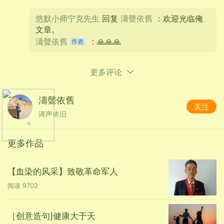
悠默小师宁克先生
回复
濤聲依舊
：欢迎光临俺
文章。
濤聲依舊
：🙏🙏🙏
更多评论
濤聲依舊
关注
涛声依旧
更多作品
【血染的风采】致敬革命军人
阅读
9702
［创意造句]健康大于天
北冰洋的小豆冰棍、红果冰棍就是我小时