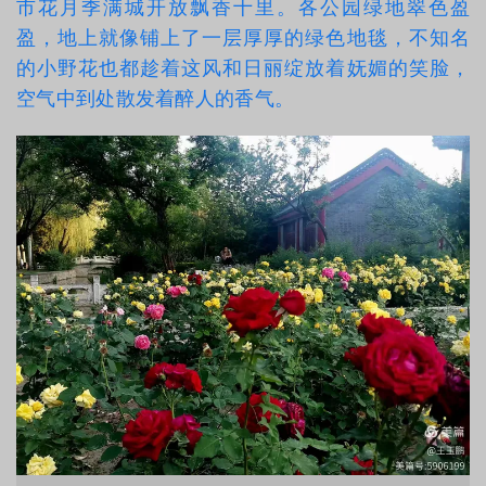
市花月季满城开放飘香十里。各公园绿地翠色盈
盈，地上就像铺上了一层厚厚的绿色地毯，不知名
的小野花也都趁着这风和日丽绽放着妩媚的笑脸，
空气中到处散发着醉人的香气。