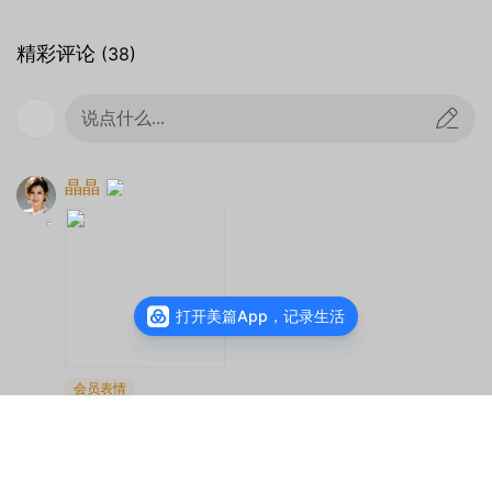
精彩评论
(38)
说点什么...
器材：
HONOR
BVL-AN00
光圈：
f/1.9
快门：
1/250
焦距：
6mm
ISO：
50
晶晶
打开美篇App，记录生活
会员表情
2025-06-29
来自北京
回复
3
王玉鹏
：谢谢欣赏