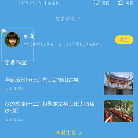
2025-06-16
来自吉林
回复
点赞
更多评论
娇龙
关注
生活中可以没有一切，但不可以没有旅行。
更多作品
圣诞漳州行(三)-东山岛铜山古城
阅读
3626
来名古屋第三天，想去名古屋港口看
秋の东瀛(十二)-相聚东京椿山庄大酒店
看，从网上得知港口除了有水族馆，还有
(外景)
南极破冰船。这辈子南极是去不成了(到过
阅读
9258
阿根廷的乌斯怀亚），看看去过南极的考
查看主页
察船也就当作去过南极了。导航查询到金