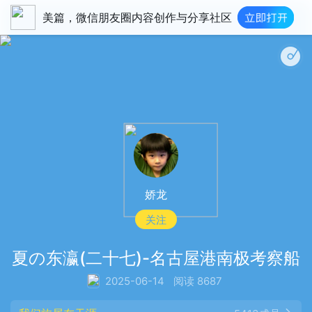
美篇，微信朋友圈内容创作与分享社区
夏
娇龙
关注
夏の东瀛(二十七)-名古屋港南极考察船
2025-06-14
阅读 8687