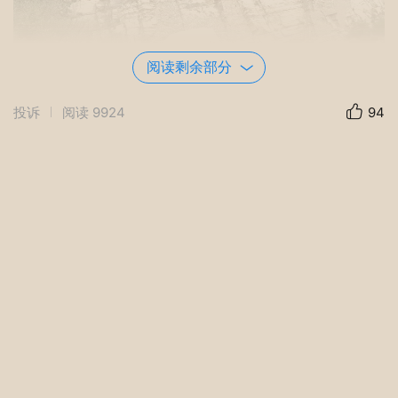
阅读剩余部分
投诉
阅读
9924
94
说起悬空寺，中国有七座。恒山的悬空寺是国
内仅存的佛、道、儒三教合一的独特寺庙，属于恒
山的景点之一。寺院始建于1400多年前的北魏王朝
后期，北魏王朝将道家的道坛从平城南移到此，古
代工匠根据道家“不闻鸡鸣犬吠之声”的要求建成
了悬空寺。悬空寺距地面高约50米，建在两边是直
立100多米陡峻的悬崖上，它给人的感觉像是粘贴在
悬崖上似的，从远处抬头望上去，看见的是层层叠
叠的殿阁，只有数十根像筷子似的木柱子把它撑