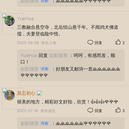
如影随形
：🙏🙏🙏🙏🙏🙏🌹🌹🌹🌹🌹🌹
YueHua
三教融合悬空寺，北岳恒山悬千年。不闻鸡犬佛道
儒，夫妻登临险中悟。
2025-06-08
来自上海
回复
2
YueHua
回复
如影随形
：呵呵，有感而发，顺
口！
如影随形
：好朋友又献诗一首🙏🙏🙏🙏🙏🙏
🌹🌹🌹🌹🌹🌹
莫忘初心
很美的地方，精彩好文好拍，欣赏！👍👍👍🌹🌹🌹
2025-07-18
来自湖北
回复
3
如影随形
：🙏🙏🙏🙏🙏🙏🌹🌹🌹🌹🌹🌹