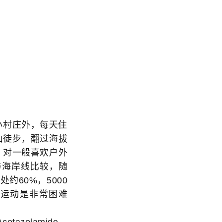
小村庄外，每天住
雪山徒步，翻过海拔
度，对一般喜欢户外
与海岸线比较，随
约60%，5000
的运动是非常困难
zolamide。