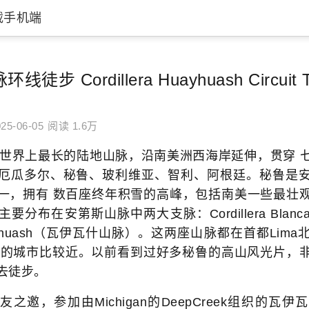
载手机端
步 Cordillera Huayhuash Circuit T
25-06-05
阅读 1.6万
界上最长的陆地山脉，沿南美洲西海岸延伸，贯穿 
厄瓜多尔、秘鲁、玻利维亚、智利、阿根廷。秘鲁是
一，拥有 数百座终年积雪的高峰，包括南美一些最壮
要分布在安第斯山脉中两大支脉：Cordillera Blan
a Huayhuash（瓦伊瓦什山脉）。这两座山脉都在首都Li
az）的城市比较近。以前看到过好多秘鲁的高山风光片，
去徒步。
邀，参加由Michigan的DeepCreek组织的瓦