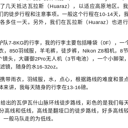
了几天抵达瓦拉斯（Huaraz），以适应高原地区。
们的徒步行程和注意事项。一般这个行程在10-14天，我
各多住一天。另外，我们在瓦拉斯（Huaraz）也进
7-8KG的行李，我的行李主要包括睡袋（0F），一
，850羽绒服，羊毛裤，徒步裤，Nikon Z8相机，8节电
m两个镜头，大疆御2Pro无人机（3节电池），一个小脚
滤镜，随身的水16-32oz。
携带雨衣，羽绒服，水，点心，根据路线的难度和景点
来讲，我每天随身的行李在13-16磅。
rail给出的瓦伊瓦什山脉环线徒步路线，彩色的是我们每
分高线和低线，高线是翻垭口的徒步路线，好多高线
，一般马队走的为低线。