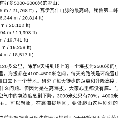
多5000-6000米的雪山：
(6,635 m / 21,768 ft) ，瓦伊瓦什山脉的最高峰，秘鲁第二峰
6,344 m / 20,814 ft)
m / 20,102 ft)
094 m / 19,993 ft)
 / 19,741 ft)
m / 19,258 ft)
4 m / 18,517 ft)
20多公里，除第9天将到线上的一个海拔为3500米的
，海拔都在4100-4500米之间，每天的路线是环绕
0米的垭口去下一个营地。研究了每天徒步的距离和升降高
什么问题。但因为是在高海拔，大家心里都没有底。
气中的氧浓度急剧下降，3000米处只有70%，4000米处
左右。可以想象，在高海拔地区，要做爬山这种剧烈
根据自己医生的建议提前1-2天开始服用高反药Aceta