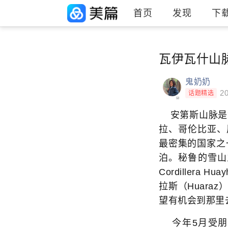
首页
发现
下
瓦伊瓦什山脉环线徒
鬼奶奶
20
话题精选
安第斯山脉是世
拉、哥伦比亚、
最密集的国家之
泊。秘鲁的雪山主
Cordiller
拉斯（Huar
望有机会到那里
今年5月受朋友之