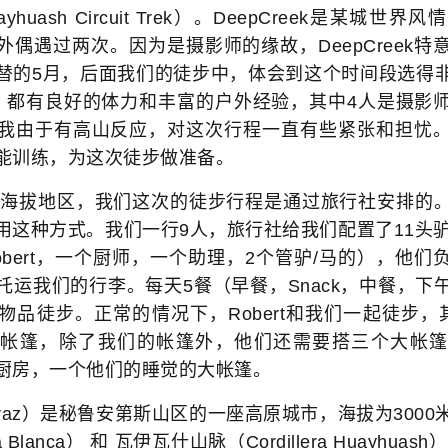
 Huayhuash Circuit Trek）。DeepCreek是某
外偶遇过两次。因为是摄影师的缘故，DeepCreek特
替的5月，后面我们的徒步中，体会到这个时间段选得
，都有良好的体力和丰富的户外经验，其中4人是摄影
我由于有高山反应，对这次行程一直有些紧张和担忧
能训练，为这次徒步做准备。
海拔地区，我们这次的徒步行程是通过旅行社安排的。
用这种方式。我们一行9人，旅行社给我们配置了11头驴
obert，一个厨师，一个助理，2个管驴/马的），他们
托运我们的行李。每天5餐（早餐，Snack，中餐，下
物品徒步。正常的情况下，Robert和我们一起徒步，
搭帐篷，除了我们的帐篷外，他们还需要搭三个大帐篷
厨房，一个他们的睡觉的大帐篷。
raz）是秘鲁安第斯山区的一座高原城市，海拔为3000
ra Blanca） 和 瓦伊瓦什山脉（Cordillera Huayhu