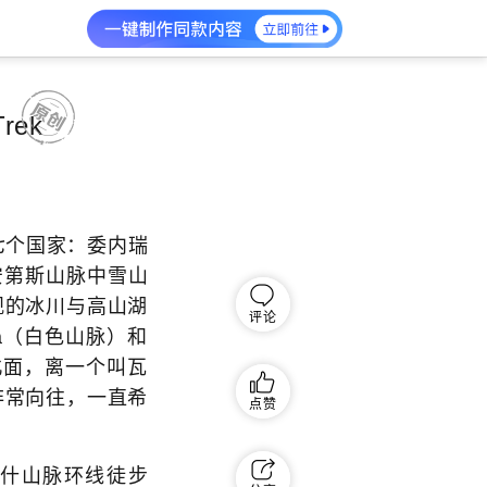
rek
七个国家：委内瑞
安第斯山脉中雪山
观的冰川与高山湖
评论
ca（白色山脉）和
ma北面，离一个叫瓦
非常向往，一直希
点赞
伊瓦什山脉环线徒步