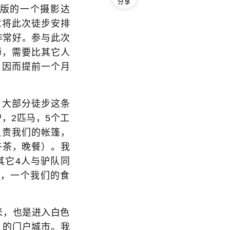
分享
城世界风情版的一个摄影达
意将此次徒步安排
非常好。参与此次
师，需要比其它人
。因而提前一个月
大部分徒步这条
，2匹马，5个工
负责我们的帐篷，
午茶，晚餐）。我
其它4人与驴队同
，一个我们的食
米，也是进入白色
ash） 的门户城市。我