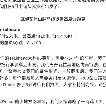
我们在5月中旬从瓦拉斯出发了。
瓦伊瓦什山脉环线徒步高度vs距离
rtelhuain
降253米，最高点4410米（14,470ft）。
的血氧/心跳：81/100
Trailhead大约95英里，需要4-5小时的车程。
托行李装车后出发。我们离开瓦拉斯地区向南行驶。在Co
几个警察检查我们的证件形式，一段距离后，我们进
部落，每个部落每人需要买门票50索尔。7:00左右路
让Robert停了5分钟给我们拍照，大家都特别高兴，对
Pocpa的小地方吃早饭，我们大家都吃了一碗鸡汤面