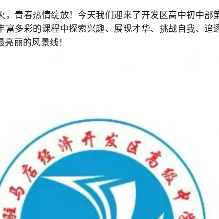
，青春热情绽放！今天我们迎来了开发区高中初中部第
丰富多彩的课程中探索兴趣、展现才华、挑战自我、追
最亮丽的风景线！