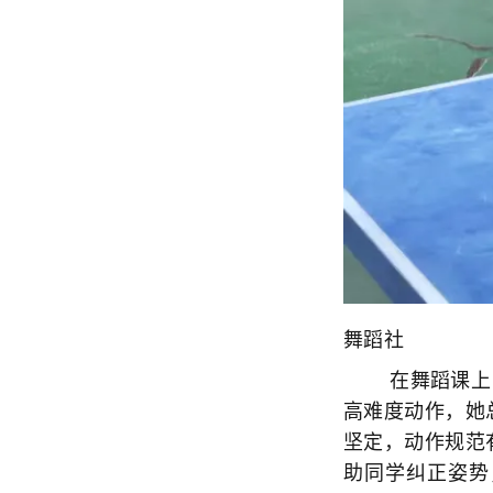
舞蹈社
在舞蹈课上，
高难度动作，她
坚定，动作规范
助同学纠正姿势