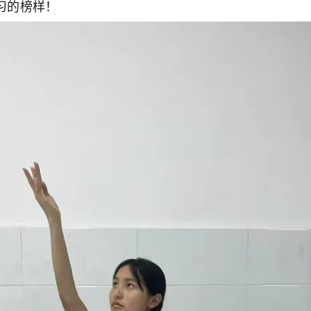
习的榜样！