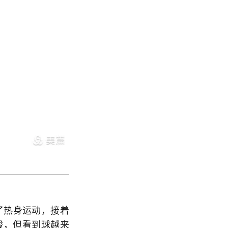
热身运动，接着
酸，但看到球越来