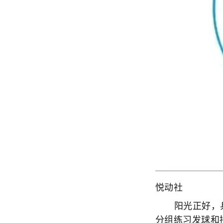
悦动社
阳光正好，乒
分组练习发球和