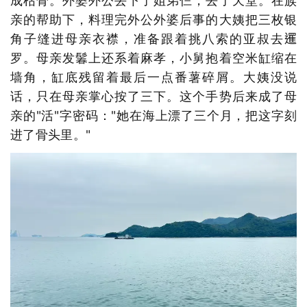
成枯骨。外婆外公丢下了姐弟仨，去了天堂。在族
亲的帮助下，料理完外公外婆后事的大姨把三枚银
角子缝进母亲衣襟，准备跟着挑八索的亚叔去𨗴
罗。母亲发鬊上还系着麻孝，小舅抱着空米缸缩在
墙角，缸底残留着最后一点番薯碎屑。大姨没说
话，只在母亲掌心按了三下。这个手势后来成了母
亲的"活"字密码："她在海上漂了三个月，把这字刻
进了骨头里。"