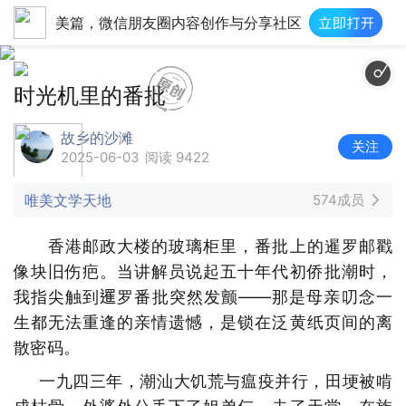
美篇，微信朋友圈内容创作与分享社区
时光机里的番批
故乡的沙滩
关注
2025-06-03
阅读 9422
唯美文学天地
574成员
香港邮政大楼的玻璃柜里，番批上的暹罗邮戳
像块旧伤疤。当讲解员说起五十年代初侨批潮时，
我指尖触到𨗴罗番批突然发颤——那是母亲叨念一
生都无法重逢的亲情遗憾，是锁在泛黄纸页间的离
散密码。
一九四三年，潮汕大饥荒与瘟疫并行，田埂被啃