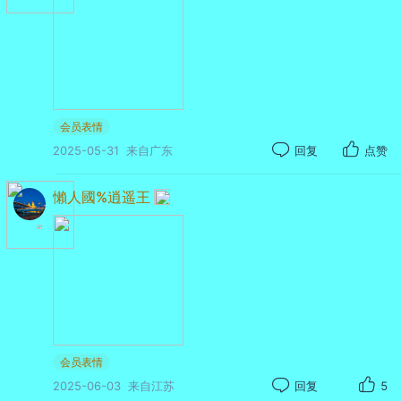
《天问》的韵脚
至今在课本里发芽
先生，您纵身时溅起的浪花
已高过所有纪念碑前的花环
会员表情
2025-05-31
来自广东
回复
点赞
艾草在门楣上
写下绿色的誓言
懶人國%逍遥王
雄黄酒里散发着整个民族的骨气
香囊暗解时，恰似坠落的星辰
而汨罗江的每滴水，都在练习倒立——为了看
清天空
会员表情
2025-06-03
来自江苏
回复
5