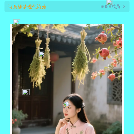
诗意缘梦现代诗苑
6658成员