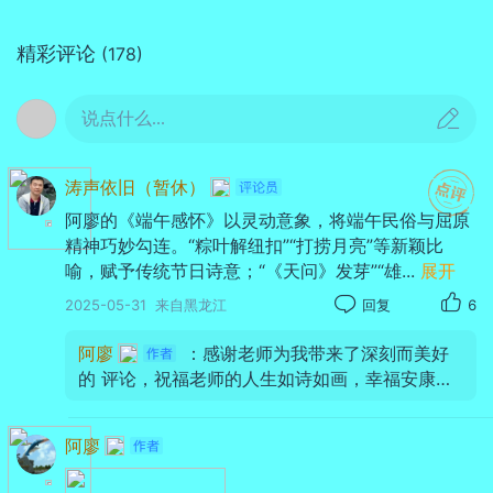
精彩评论
(178)
说点什么...
涛声依旧（暂休）
阿廖的《端午感怀》以灵动意象，将端午民俗与屈原
精神巧妙勾连。“粽叶解纽扣”“打捞月亮”等新颖比
喻，赋予传统节日诗意；“《天问》发芽”“雄
...
展开
2025-05-31
来自黑龙江
回复
6
阿廖
：感谢老师为我带来了深刻而美好
的 评论，祝福老师的人生如诗如画，幸福安康，
快乐常伴！🍵🍵🍵❤️❤️❤️👌👌👌
阿廖