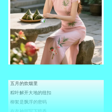
五月的炊烟里
粽叶解开大地的纽扣
柳絮是飘浮的密码
在衣袖间写下暗香