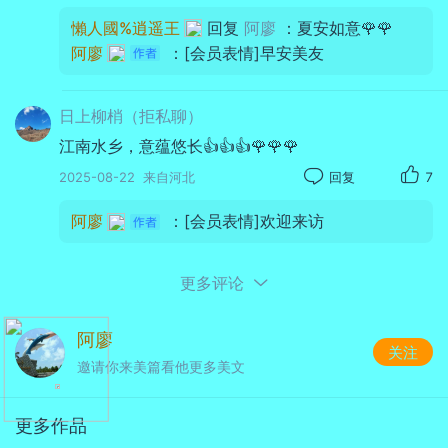
懶人國%逍遥王
回复
阿廖
：夏安如意🌹🌹
阿廖
：[会员表情]早安美友
日上柳梢（拒私聊）
江南水乡，意蕴悠长👍👍👍🌹🌹🌹
2025-08-22
来自河北
回复
7
阿廖
：[会员表情]欢迎来访
更多评论
阿廖
关注
邀请你来美篇看他更多美文
更多作品