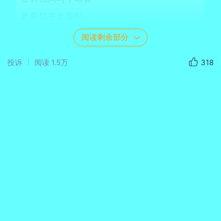
龙舟切开水面时
我们打捞两千年前的月亮
阅读剩余部分
那沉入江底的玉璧
投诉
阅读
1.5万
318
早已长成发光的根系